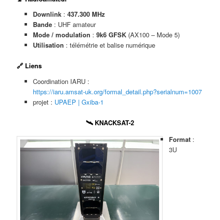
Downlink
:
437.300 MHz
Bande
: UHF amateur
Mode / modulation
:
9k6 GFSK
(AX100 – Mode 5)
Utilisation
: télémétrie et balise numérique
🔗 Liens
Coordination IARU :
https://iaru.amsat-uk.org/formal_detail.php?serialnum=1007
projet :
UPAEP | Gxiba-1
🛰️ KNACKSAT-2
Format
:
3U