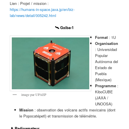
Lien : Projet / mission :
https://humans-in-space.jaxa.jp/en/biz-
lab/news/detail/005242.html
🛰️ Gxiba-1
Format
: 1U
Organisation
: Universidad
Popular
Autónoma del
Estado de
Puebla
(Mexique)
Programme
:
KiboCUBE
image par UPAEP
(JAXA /
UNOOSA)
Mission
: observation des volcans actifs mexicains (dont
le Popocatépetl) et transmission de télémétrie.
📡 Radioamateur