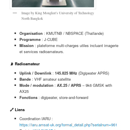
Image by King Mongkut’s University of Technology
North Bangkok
Organisation
: KMUTNB / NBSPACE (Thaïlande)
Programme
: J-CUBE
Mission
: plateforme multi-charges utiles incluant imagerie
et services radioamateurs.
📡 Radioamateur
Uplink / Downlink
:
145.825 MHz
(Digipeater APRS)
Bande
: VHF amateur satellite
Mode / modulation
:
AX.25 / APRS
– 9k6 GMSK with
AX25
Fonctions
: digipeater, store-and-forward
🔗 Liens
Coordination IARU :
https://iaru.amsat-uk.org/formal_detail.php?serialnum=961