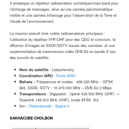
Il embarque un répéteur radioamateur numérique/cross‑band pour
l’échange de messages, ainsi qu’une caméra panchromatique
visible et une caméra infrarouge pour l’observation de la Terre et
l’étude de l’environnement.​
La mission prévoit trois volets radioamateurs principaux :
l’utilisation du répéteur VHF/UHF pour des QSO et concours, la
diffusion d’images en SSDV/SSTV issues des caméras, et une
expérimentation de transmission vidéo DVB‑S2 en bande X lors
des survols du satellite.​
Nom du satellite
: Lobachevsky
Coordination IARU
:
Fiche IARU
Balises
– Fréquences et modes : 436.320 MHz – GFSK
9k6, SSDV, SSTV ; 10 470.000 MHz – DVB-S2 2 Mbps
Transpondeurs
: Digipeater : Uplink 435.500 MHz (UHF) →
Downlink 145.910 MHz (VHF), mode AFSK 1k2​
lien :
Лобачевский – Space-π
SAKHACUBE-CHOLBON