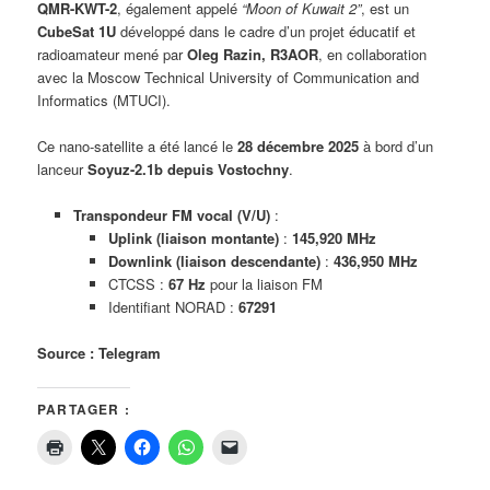
QMR-KWT-2
, également appelé
“Moon of Kuwait 2”
, est un
CubeSat 1U
développé dans le cadre d’un projet éducatif et
radioamateur mené par
Oleg Razin, R3AOR
, en collaboration
avec la Moscow Technical University of Communication and
Informatics (MTUCI).
Ce nano-satellite a été lancé le
28 décembre 2025
à bord d’un
lanceur
Soyuz-2.1b depuis Vostochny
.
Transpondeur FM vocal (V/U)
:
Uplink (liaison montante)
:
145,920 MHz
Downlink (liaison descendante)
:
436,950 MHz
CTCSS :
67 Hz
pour la liaison FM
Identifiant NORAD :
67291
Source : Telegram
PARTAGER :