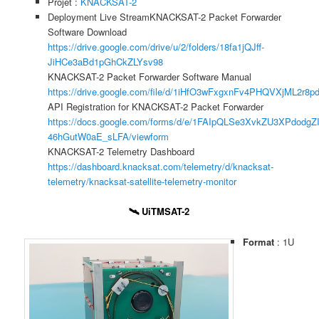
Projet :
KNACKSAT-2
Deployment Live StreamKNACKSAT-2 Packet Forwarder
Software Download
https://drive.google.com/drive/u/2/folders/18fa1jQJff-
JiHCe3aBd1pGhCkZLYsv98
KNACKSAT-2 Packet Forwarder Software Manual
https://drive.google.com/file/d/1iHfO3wFxgxnFv4PHQVXjML2r8
API Registration for KNACKSAT-2 Packet Forwarder
https://docs.google.com/forms/d/e/1FAIpQLSe3XvkZU3XPdodgZ
46hGutW0aE_sLFA/viewform
KNACKSAT-2 Telemetry Dashboard
https://dashboard.knacksat.com/telemetry/d/knacksat-
telemetry/knacksat-satellite-telemetry-monitor
🛰️ UiTMSAT-2
Format
: 1U