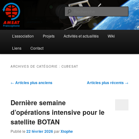
Aller
Aller
L'activité radioamateur par satellite
au
au
Rech
contenu
contenu
principal
secondaire
AMSAT Francophone
Menu
L’association
Projets
Activités et actualités
Wiki
principal
Liens
Contact
ARCHIVES DE CATÉGORIE :
CUBESAT
Navigation
←
Articles plus anciens
Articles plus récents
→
des
articles
Dernière semaine
d’opérations intensive pour le
satellite BOTAN
Publié le
22 février 2026
par
Xtophe