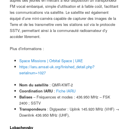
auprès des jeunes en mettant à leur disposition un transpondeur
FM vocal embarqué, simple d’utilisation et à faible coût, facilitant
les communications via satellite. Le satellite est également
équipé d’une mini-caméra capable de capturer des images de la
Terre et de les transmettre vers les stations sol via le protocole
SSTV, permettant ainsi à la communauté radioamateur d’y
accéder librement.
Plus d’informations :
Space Missions | Orbital Space | UAE
https://iaru.amsat-uk.org/finished_detail.php?
serialnum=1027
Nom du satellite
: QMR-KWT-2
Coordination IARU
:
Fiche IARU
Balises
– Fréquences et modes : 436.950 MHz – FSK
2400 ; SSTV
Transpondeurs
: Digipeater : Uplink 145.920 MHz (VHF) →
Downlink 436.950 MHz (UHF), ​
Lobachevsky