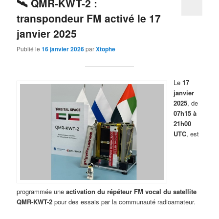
🛰️ QMR-KWT-2 :
transpondeur FM activé le 17
janvier 2025
Publié le
16 janvier 2026
par
Xtophe
Le
17
janvier
2025
, de
07h15 à
21h00
UTC
, est
programmée une
activation du répéteur FM vocal du satellite
QMR-KWT-2
pour des essais par la communauté radioamateur.