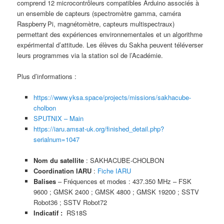
comprend 12 microcontrôleurs compatibles Arduino associés à
un ensemble de capteurs (spectromètre gamma, caméra
Raspberry Pi, magnétomètre, capteurs multispectraux)
permettant des expériences environnementales et un algorithme
expérimental d’attitude. Les élèves du Sakha peuvent téléverser
leurs programmes via la station sol de l’Académie.
Plus d’informations :
https://www.yksa.space/projects/missions/sakhacube-
cholbon
SPUTNIX – Main
https://iaru.amsat-uk.org/finished_detail.php?
serialnum=1047
Nom du satellite
: SAKHACUBE-CHOLBON
Coordination IARU
:
Fiche IARU
Balises
– Fréquences et modes : 437.350 MHz – FSK
9600 ; GMSK 2400 ; GMSK 4800 ; GMSK 19200 ; SSTV
Robot36 ; SSTV Robot72​
Indicatif :
RS18S