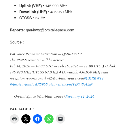
Uplink (VHF) :
145.920 MHz
Downlink (UHF) :
436.950 MHz
CTCSS :
67 Hz
Reports:
qmr-kwt2@orbital-space.com
Source :
FM Voice Repeater Activation — QMR-KWT 2
The RS95S repeater will be active:
Feb 14, 2026 — 18:00 UTC → Feb 15, 2026 — 11:00 UTC ⬆️ Uplink:
145.920 MHz (CTCSS 67.0 Hz) ⬇️ Downlink: 436.950 MHz send
reception reports qmr-kwt2@orbital-space.com
#QMRKWT2
#AmateurRadio
#RS95S
pic.twitter.com/PfRht8qDxN
— Orbital Space (@orbital_space)
February 12, 2026
PARTAGER :