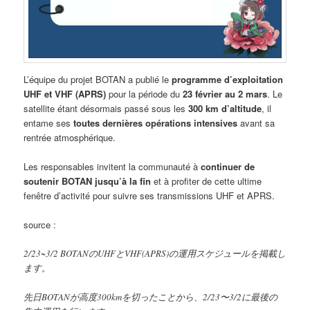
L’équipe du projet BOTAN a publié le
programme d’exploitation
UHF et VHF (APRS)
pour la période du
23 février au 2 mars
. Le
satellite étant désormais passé sous les
300 km d’altitude
, il
entame ses
toutes dernières opérations intensives
avant sa
rentrée atmosphérique.
Les responsables invitent la communauté à
continuer de
soutenir BOTAN jusqu’à la fin
et à profiter de cette ultime
fenêtre d’activité pour suivre ses transmissions UHF et APRS.
source :
2/23~3/2 BOTANのUHFとVHF(APRS)の運用スケジュールを掲載し
ます。
先日BOTANが高度300kmを切ったことから、2/23〜3/2に最後の