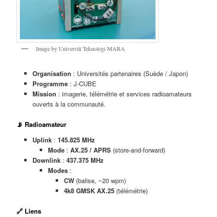
Image by Universiti Teknologi MARA
Organisation
: Universités partenaires (Suède / Japon)
Programme
: J-CUBE
Mission
: imagerie, télémétrie et services radioamateurs
ouverts à la communauté.
📡 Radioamateur
Uplink
:
145.825 MHz
Mode
:
AX.25 / APRS
(store-and-forward)
Downlink
:
437.375 MHz
Modes
:
CW
(balise, ~20 wpm)
4k8 GMSK AX.25
(télémétrie)
🔗 Liens