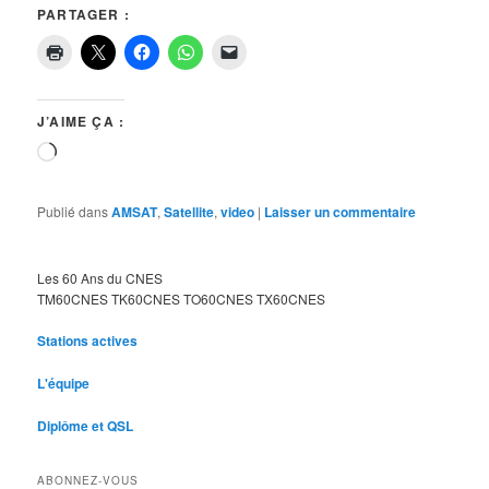
PARTAGER :
J’AIME ÇA :
Chargement…
Publié dans
AMSAT
,
Satellite
,
video
|
Laisser un commentaire
Les 60 Ans du CNES
TM60CNES TK60CNES TO60CNES TX60CNES
Stations actives
L'équipe
Diplôme et QSL
ABONNEZ-VOUS