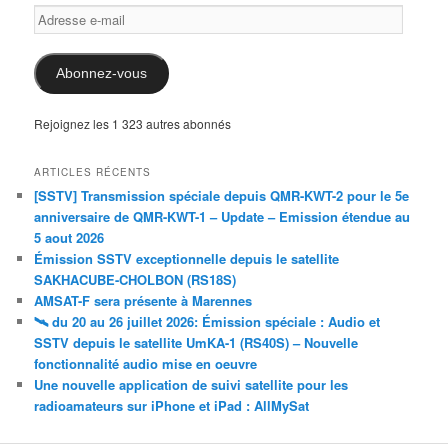
Adresse
e-
mail
Abonnez-vous
Rejoignez les 1 323 autres abonnés
ARTICLES RÉCENTS
[SSTV] Transmission spéciale depuis QMR-KWT-2 pour le 5e
anniversaire de QMR-KWT-1 – Update – Emission étendue au
5 aout 2026
Émission SSTV exceptionnelle depuis le satellite
SAKHACUBE-CHOLBON (RS18S)
AMSAT-F sera présente à Marennes
🛰️ du 20 au 26 juillet 2026: Émission spéciale : Audio et
SSTV depuis le satellite UmKA-1 (RS40S) – Nouvelle
fonctionnalité audio mise en oeuvre
Une nouvelle application de suivi satellite pour les
radioamateurs sur iPhone et iPad : AllMySat