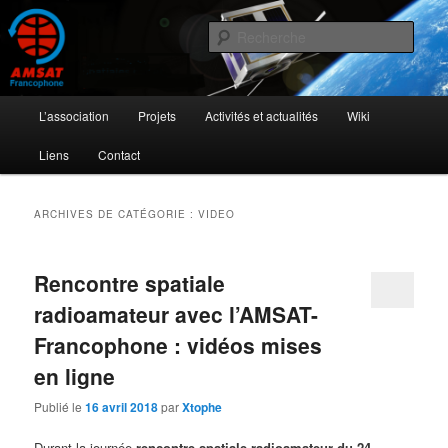
Aller
Aller
L'activité radioamateur par satellite
au
au
Rech
contenu
contenu
principal
secondaire
AMSAT Francophone
Menu
L’association
Projets
Activités et actualités
Wiki
principal
Liens
Contact
ARCHIVES DE CATÉGORIE :
VIDEO
Rencontre spatiale
radioamateur avec l’AMSAT-
Francophone : vidéos mises
en ligne
Publié le
16 avril 2018
par
Xtophe
Durant la journée
rencontre spatiale radioamateur du 24