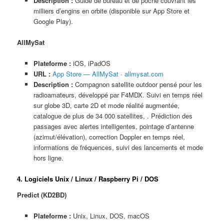
Description :
Guide de bureau et de poche couvrant les
milliers d’engins en orbite (disponible sur App Store et
Google Play).
AllMySat
Plateforme :
iOS, iPadOS
URL :
App Store — AllMySat
·
allmysat.com
Description :
Compagnon satellite outdoor pensé pour les
radioamateurs, développé par F4MDX. Suivi en temps réel
sur globe 3D, carte 2D et mode réalité augmentée,
catalogue de plus de 34 000 satellites, . Prédiction des
passages avec alertes intelligentes, pointage d’antenne
(azimut/élévation), correction Doppler en temps réel,
informations de fréquences, suivi des lancements et mode
hors ligne.
4. Logiciels Unix / Linux / Raspberry Pi / DOS
Predict (KD2BD)
Plateforme :
Unix, Linux, DOS, macOS