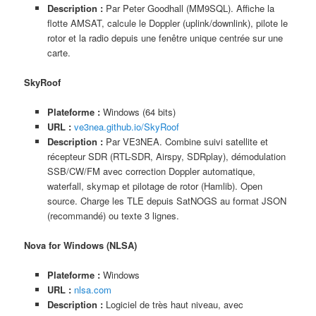
Description :
Par Peter Goodhall (MM9SQL). Affiche la
flotte AMSAT, calcule le Doppler (uplink/downlink), pilote le
rotor et la radio depuis une fenêtre unique centrée sur une
carte.
SkyRoof
Plateforme :
Windows (64 bits)
URL :
ve3nea.github.io/SkyRoof
Description :
Par VE3NEA. Combine suivi satellite et
récepteur SDR (RTL-SDR, Airspy, SDRplay), démodulation
SSB/CW/FM avec correction Doppler automatique,
waterfall, skymap et pilotage de rotor (Hamlib). Open
source. Charge les TLE depuis SatNOGS au format JSON
(recommandé) ou texte 3 lignes.
Nova for Windows (NLSA)
Plateforme :
Windows
URL :
nlsa.com
Description :
Logiciel de très haut niveau, avec