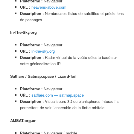
Plateforme :
Navigateur
URL :
heavens-above.com
Description :
Nombreuses listes de satellites et prédictions
de passages.
In-The-Sky.org
Plateforme :
Navigateur
URL :
in-the-sky.org
Description :
Radar virtuel de la voûte céleste basé sur
votre géolocalisation IP.
Satflare / Satmap.space / Lizard-Tail
Plateforme :
Navigateur
URL :
satflare.com — satmap.space
Description :
Visualiseurs 3D ou planisphères interactifs
permettant de voir l’ensemble de la flotte orbitale.
AMSAT.org.ar
Plateforme :
Navigateur / mobile