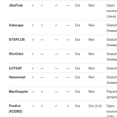
JSatTrak
✓
✓
✓
—
Oui
Non
Open
source
(Java)
Satscape
✓
✓
✓
—
Oui
Non
Gratuit
(freewa
STSPLUS
✓
—
—
—
Oui
Non
Gratuit
(freewa
WinOrbit
✓
—
—
—
Oui
Non
Gratuit
(freewa
UJYSAT
✓
—
—
—
Oui
Non
Gratuit
Heavensat
✓
—
—
—
Oui
Non
Gratuit
(freewa
MacDoppler
—
✓
—
—
Oui
Non
Payan
(propri
Predict
—
✓
✓
✓
Oui
Oui (3.0)
Open
(KD2BD)
source
(GPL)