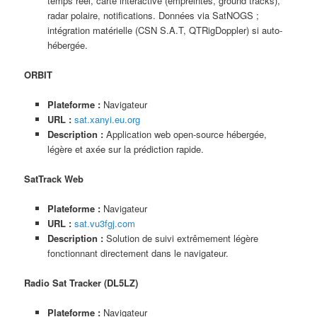
temps réel, carte interactive (empreintes, ground tracks),
radar polaire, notifications. Données via SatNOGS ;
intégration matérielle (CSN S.A.T, QTRigDoppler) si auto-
hébergée.
ORBIT
Plateforme :
Navigateur
URL :
sat.xanyi.eu.org
Description :
Application web open-source hébergée,
légère et axée sur la prédiction rapide.
SatTrack Web
Plateforme :
Navigateur
URL :
sat.vu3fgj.com
Description :
Solution de suivi extrêmement légère
fonctionnant directement dans le navigateur.
Radio Sat Tracker (DL5LZ)
Plateforme :
Navigateur