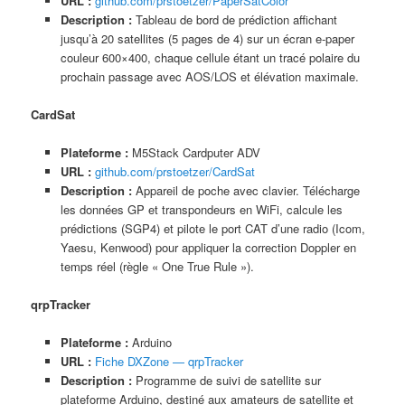
URL :
github.com/prstoetzer/PaperSatColor
Description :
Tableau de bord de prédiction affichant
jusqu’à 20 satellites (5 pages de 4) sur un écran e-paper
couleur 600×400, chaque cellule étant un tracé polaire du
prochain passage avec AOS/LOS et élévation maximale.
CardSat
Plateforme :
M5Stack Cardputer ADV
URL :
github.com/prstoetzer/CardSat
Description :
Appareil de poche avec clavier. Télécharge
les données GP et transpondeurs en WiFi, calcule les
prédictions (SGP4) et pilote le port CAT d’une radio (Icom,
Yaesu, Kenwood) pour appliquer la correction Doppler en
temps réel (règle « One True Rule »).
qrpTracker
Plateforme :
Arduino
URL :
Fiche DXZone — qrpTracker
Description :
Programme de suivi de satellite sur
plateforme Arduino, destiné aux amateurs de satellite et