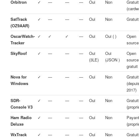
Orbitron
✓
—
—
—
Oui
Non
Gratuit
(cardw
SatTrack
✓
—
—
—
Oui
Non
Gratuit
(OZ9AAR)
OscarWatch-
✓
✓
✓
—
Oui
Oui ( )
Open
Tracker
source
SkyRoof
✓
—
—
—
Oui
Oui
Open
(3LE)
(JSON )
source
gratuit
Nova for
✓
—
—
—
Oui
Non
Gratuit
Windows
(depui
2017)
SDR-
✓
—
—
—
Oui
Non
Gratuit
Console V3
(propri
Ham Radio
✓
—
—
—
Oui
Non
Payan
Deluxe
(propri
WxTrack
✓
—
—
—
Oui
Non
Gratuit