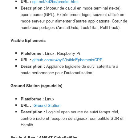
URL :
qsl.net/kd2bd/predict.html
Description :
Moteur de calcul en mode terminal (texte),
open source (GPL). Extrêmement léger, souvent utilisé en
mode serveur pour alimenter d’autres applications. Cœur de
nombreux portages (AmsatDroid, Look4Sat, PetitTrack).
Visible Ephemeris
Plateforme :
Linux, Raspberry Pi
URL :
github.com/n4hy/VisibleEphemerisCPP
Description :
Appliance logicielle de suivi satellitaire à
haute performance pour l’automatisation.
Ground Station (sgoudelis)
Plateforme :
Linux
URL :
Ground Station
Description :
Logiciel open source de suivi temps réel,
contrôle radio et réception de signaux, compatible SDR et
Hamlib.
Fox-In-A-Box / AMSAT CubeSatSim