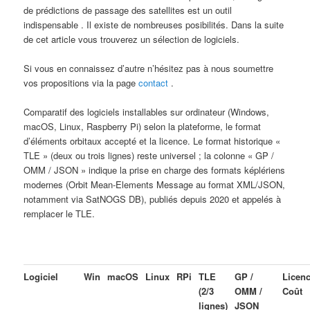
de prédictions de passage des satellites est un outil
indispensable . Il existe de nombreuses posibilités. Dans la suite
de cet article vous trouverez un sélection de logiciels.
Si vous en connaissez d’autre n’hésitez pas à nous soumettre
vos propositions via la page
contact
.
Comparatif des logiciels installables sur ordinateur (Windows,
macOS, Linux, Raspberry Pi) selon la plateforme, le format
d’éléments orbitaux accepté et la licence. Le format historique «
TLE » (deux ou trois lignes) reste universel ; la colonne « GP /
OMM / JSON » indique la prise en charge des formats képlériens
modernes (Orbit Mean-Elements Message au format XML/JSON,
notamment via SatNOGS DB), publiés depuis 2020 et appelés à
remplacer le TLE.
Logiciel
Win
macOS
Linux
RPi
TLE
GP /
Licenc
(2/3
OMM /
Coût
lignes)
JSON