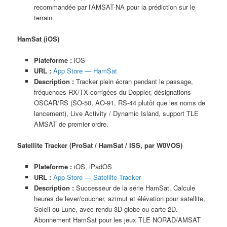
recommandée par l’AMSAT-NA pour la prédiction sur le
terrain.
HamSat (iOS)
Plateforme :
iOS
URL :
App Store — HamSat
Description :
Tracker plein écran pendant le passage,
fréquences RX/TX corrigées du Doppler, désignations
OSCAR/RS (SO-50, AO-91, RS-44 plutôt que les noms de
lancement), Live Activity / Dynamic Island, support TLE
AMSAT de premier ordre.
Satellite Tracker (ProSat / HamSat / ISS, par W0VOS)
Plateforme :
iOS, iPadOS
URL :
App Store — Satellite Tracker
Description :
Successeur de la série HamSat. Calcule
heures de lever/coucher, azimut et élévation pour satellite,
Soleil ou Lune, avec rendu 3D globe ou carte 2D.
Abonnement HamSat pour les jeux TLE NORAD/AMSAT