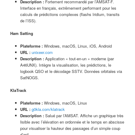
Description :
Fortement recommandé par l’AMSAT-F.
Interface en français, extrêmement performant pour les
calculs de prédictions complexes (flashs Iridium, transits
de l’ISS).
Ham Satting
Plateforme :
Windows, macOS, Linux, iOS, Android
URL :
unixeer.com
Description :
Application « tout-en-un » moderne (par
A46UNX). Intègre la visualisation, les prédictions, le
logbook QSO et le décodage SSTV. Données orbitales via
SatNOGS.
KlaTrack
Plateforme :
Windows, macOS, Linux
URL :
g0kla.com/klatrack
Description :
Salué par l’AMSAT. Affiche un graphique très
lisible avec l’élévation en ordonnée et le temps en abscisse
pour visualiser la hauteur des passages d’un simple coup
d’œil.