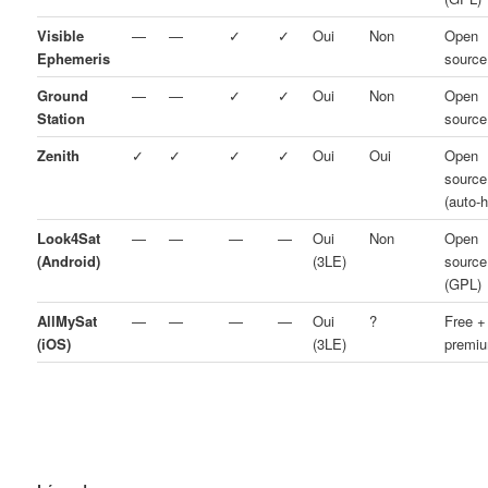
Visible
—
—
✓
✓
Oui
Non
Open
Ephemeris
source
Ground
—
—
✓
✓
Oui
Non
Open
Station
source
Zenith
✓
✓
✓
✓
Oui
Oui
Open
source
(auto-h
Look4Sat
—
—
—
—
Oui
Non
Open
(Android)
(3LE)
source
(GPL)
AllMySat
—
—
—
—
Oui
?
Free +
(iOS)
(3LE)
premi