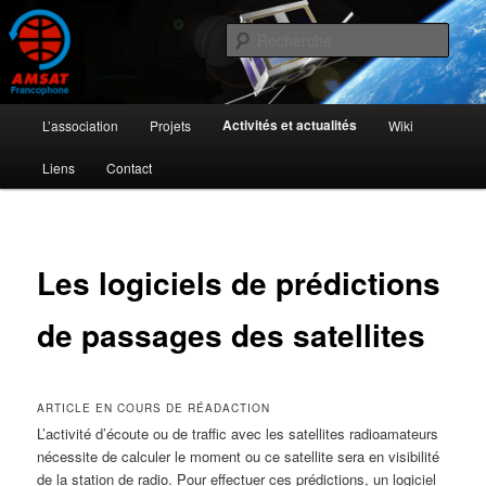
Aller
L'activité radioamateur par satellite
au
Rech
contenu
principal
AMSAT Francophone
Menu
Activités et actualités
L’association
Projets
Wiki
principal
Liens
Contact
Les logiciels de prédictions
de passages des satellites
ARTICLE EN COURS DE RÉADACTION
L’activité d’écoute ou de traffic avec les satellites radioamateurs
nécessite de calculer le moment ou ce satellite sera en visibilité
de la station de radio. Pour effectuer ces prédictions, un logiciel