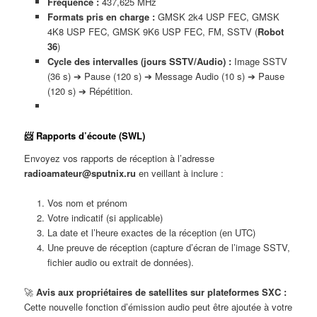
Fréquence :
437,625 MHz
Formats pris en charge :
GMSK 2k4 USP FEC, GMSK
4K8 USP FEC, GMSK 9K6 USP FEC, FM, SSTV (
Robot
36
)
Cycle des intervalles (jours SSTV/Audio) :
Image SSTV
(36 s) ➔ Pause (120 s) ➔ Message Audio (10 s) ➔ Pause
(120 s) ➔ Répétition.
📨 Rapports d’écoute (SWL)
Envoyez vos rapports de réception à l’adresse
radioamateur@sputnix.ru
en veillant à inclure :
Vos nom et prénom
Votre indicatif (si applicable)
La date et l’heure exactes de la réception (en UTC)
Une preuve de réception (capture d’écran de l’image SSTV,
fichier audio ou extrait de données).
🚀
Avis aux propriétaires de satellites sur plateformes SXC :
Cette nouvelle fonction d’émission audio peut être ajoutée à votre