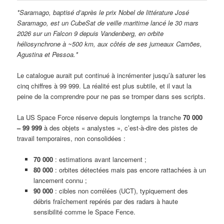
*Saramago, baptisé d’après le prix Nobel de littérature José
Saramago, est un CubeSat de veille maritime lancé le 30 mars
2026 sur un Falcon 9 depuis Vandenberg, en orbite
héliosynchrone à ~500 km, aux côtés de ses jumeaux Camões,
Agustina et Pessoa.*
Le catalogue aurait put continué à incrémenter jusqu’à saturer les
cinq chiffres à 99 999. La réalité est plus subtile, et il vaut la
peine de la comprendre pour ne pas se tromper dans ses scripts.
La US Space Force réserve depuis longtemps la tranche
70 000
– 99 999
à des objets « analystes », c’est-à-dire des pistes de
travail temporaires, non consolidées :
70 000
: estimations avant lancement ;
80 000
: orbites détectées mais pas encore rattachées à un
lancement connu ;
90 000
: cibles non corrélées (UCT), typiquement des
débris fraîchement repérés par des radars à haute
sensibilité comme le Space Fence.