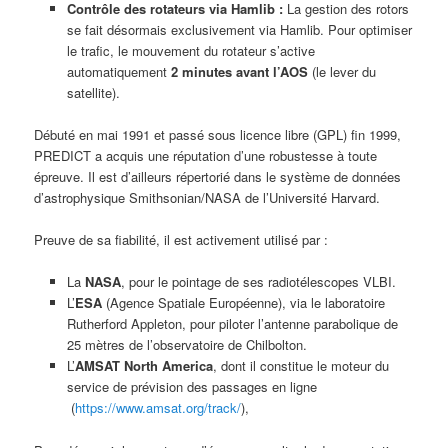
Contrôle des rotateurs via Hamlib :
La gestion des rotors
se fait désormais exclusivement via Hamlib. Pour optimiser
le trafic, le mouvement du rotateur s’active
automatiquement
2 minutes avant l’AOS
(le lever du
satellite).
Débuté en mai 1991 et passé sous licence libre (GPL) fin 1999,
PREDICT a acquis une réputation d’une robustesse à toute
épreuve. Il est d’ailleurs répertorié dans le système de données
d’astrophysique Smithsonian/NASA de l’Université Harvard.
Preuve de sa fiabilité, il est activement utilisé par :
La
NASA
, pour le pointage de ses radiotélescopes VLBI.
L’
ESA
(Agence Spatiale Européenne), via le laboratoire
Rutherford Appleton, pour piloter l’antenne parabolique de
25 mètres de l’observatoire de Chilbolton.
L’
AMSAT North America
, dont il constitue le moteur du
service de prévision des passages en ligne
(
https://www.amsat.org/track/
),