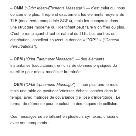
–
OMM
(
*Orbit Mean-Elements Message*
) — c’est celui qui nous
concerne le plus. Il reprend exactement les éléments moyens du
TLE (donc reste compatible SGP4), mais les encapsule dans
une structure moderne où l’identifiant peut faire 9 chiffres ou plus.
C’est le remplaçant direct et naturel du TLE. Les centres de
distribution l’appellent souvent la donnée «
**GP**
» (
*General
Perturbations*
).
–
OPM
(
*Orbit Parameter Message*
) — des éléments
instantanés (osculateurs), enrichis de données physiques du
satellite pour mieux modéliser la traînée.
–
OEM
(
*Orbit Ephemeris Message*
) — non plus une formule,
mais une table de positions/vitesses échantillonnées dans le
temps, avec matrices de covariance (l’ellipse d’incertitude). Le
format de référence pour le calcul fin des risques de collision.
Ces messages se sérialisent en plusieurs syntaxes, chacune
avec son compromis :