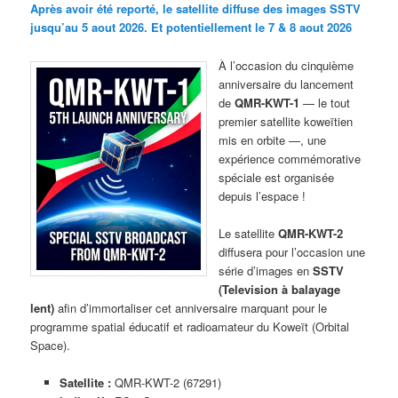
Après avoir été reporté, le satellite diffuse des images SSTV
jusqu’au 5 aout 2026. Et potentiellement le 7 & 8 aout 2026
À l’occasion du cinquième
anniversaire du lancement
de
QMR-KWT-1
— le tout
premier satellite koweïtien
mis en orbite —, une
expérience commémorative
spéciale est organisée
depuis l’espace !
Le satellite
QMR-KWT-2
diffusera pour l’occasion une
série d’images en
SSTV
(Television à balayage
lent)
afin d’immortaliser cet anniversaire marquant pour le
programme spatial éducatif et radioamateur du Koweït (Orbital
Space).
Satellite :
QMR-KWT-2 (67291)