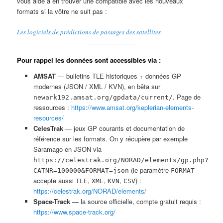
vous aide à en trouver une compatible avec les nouveaux
formats si la vôtre ne suit pas :
Les logiciels de prédictions de passages des satellites
Pour rappel les données sont accessibles via :
AMSAT
— bulletins TLE historiques + données GP
modernes (JSON / XML / KVN), en bêta sur
. Page de
newark192.amsat.org/gpdata/current/
ressources :
https://www.amsat.org/keplerian-elements-
resources/
CelesTrak
— jeux GP courants et documentation de
référence sur les formats. On y récupère par exemple
Saramago en JSON via
https://celestrak.org/NORAD/elements/gp.php?
(le paramètre
CATNR=100000&FORMAT=json
FORMAT
accepte aussi
,
,
,
) :
TLE
XML
KVN
CSV
https://celestrak.org/NORAD/elements/
Space-Track
— la source officielle, compte gratuit requis :
https://www.space-track.org/