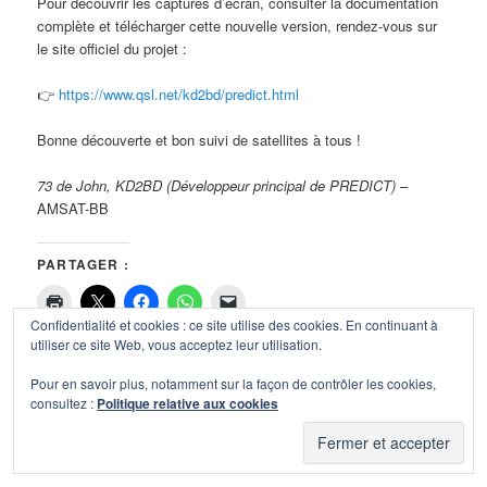
Pour découvrir les captures d’écran, consulter la documentation
complète et télécharger cette nouvelle version, rendez-vous sur
le site officiel du projet :
👉
https://www.qsl.net/kd2bd/predict.html
Bonne découverte et bon suivi de satellites à tous !
73 de John, KD2BD (Développeur principal de PREDICT)
–
AMSAT-BB
PARTAGER :
Confidentialité et cookies : ce site utilise des cookies. En continuant à
utiliser ce site Web, vous acceptez leur utilisation.
J’AIME ÇA :
Pour en savoir plus, notamment sur la façon de contrôler les cookies,
Chargement…
consultez :
Politique relative aux cookies
Publié dans
AMSAT
,
Logiciel
|
Laisser un commentaire