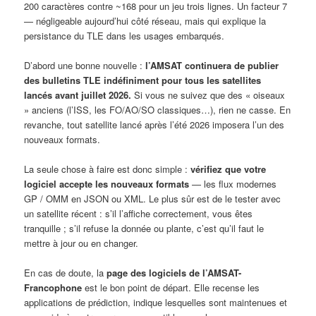
200 caractères contre ~168 pour un jeu trois lignes. Un facteur 7
— négligeable aujourd’hui côté réseau, mais qui explique la
persistance du TLE dans les usages embarqués.
D’abord une bonne nouvelle :
l’AMSAT continuera de publier
des bulletins TLE indéfiniment pour tous les satellites
lancés avant juillet 2026.
Si vous ne suivez que des « oiseaux
» anciens (l’ISS, les FO/AO/SO classiques…), rien ne casse. En
revanche, tout satellite lancé après l’été 2026 imposera l’un des
nouveaux formats.
La seule chose à faire est donc simple :
vérifiez que votre
logiciel accepte les nouveaux formats
— les flux modernes
GP / OMM en JSON ou XML. Le plus sûr est de le tester avec
un satellite récent : s’il l’affiche correctement, vous êtes
tranquille ; s’il refuse la donnée ou plante, c’est qu’il faut le
mettre à jour ou en changer.
En cas de doute, la
page des logiciels de l’AMSAT-
Francophone
est le bon point de départ. Elle recense les
applications de prédiction, indique lesquelles sont maintenues et