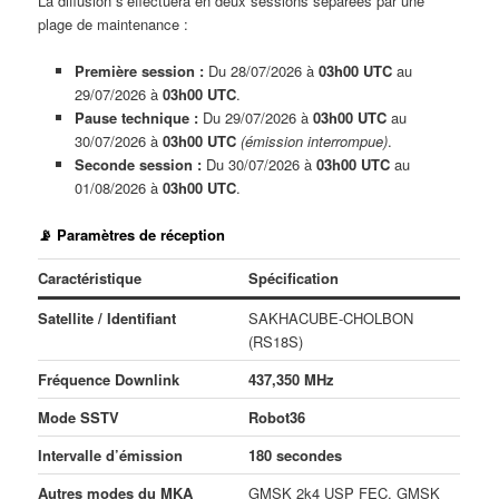
La diffusion s’effectuera en deux sessions séparées par une
plage de maintenance :
Première session :
Du 28/07/2026 à
03h00 UTC
au
29/07/2026 à
03h00 UTC
.
Pause technique :
Du 29/07/2026 à
03h00 UTC
au
30/07/2026 à
03h00 UTC
(émission interrompue)
.
Seconde session :
Du 30/07/2026 à
03h00 UTC
au
01/08/2026 à
03h00 UTC
.
📡 Paramètres de réception
Caractéristique
Spécification
Satellite / Identifiant
SAKHACUBE-CHOLBON
(RS18S)
Fréquence Downlink
437,350 MHz
Mode SSTV
Robot36
Intervalle d’émission
180 secondes
Autres modes du MKA
GMSK 2k4 USP FEC, GMSK