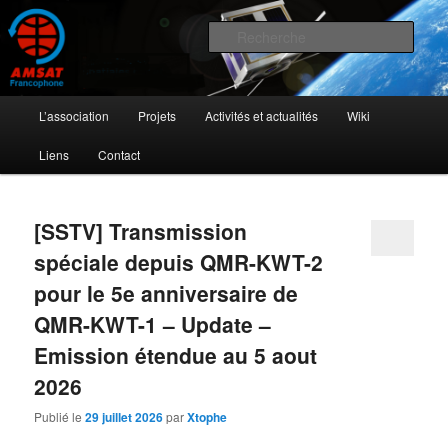
Aller
Aller
L'activité radioamateur par satellite
au
au
Rech
contenu
contenu
principal
secondaire
AMSAT Francophone
Menu
L’association
Projets
Activités et actualités
Wiki
principal
Liens
Contact
[SSTV] Transmission
spéciale depuis QMR-KWT-2
pour le 5e anniversaire de
QMR-KWT-1 – Update –
Emission étendue au 5 aout
2026
Publié le
29 juillet 2026
par
Xtophe