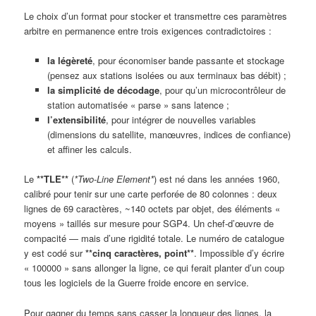
Le choix d’un format pour stocker et transmettre ces paramètres
arbitre en permanence entre trois exigences contradictoires :
la légèreté
, pour économiser bande passante et stockage
(pensez aux stations isolées ou aux terminaux bas débit) ;
la simplicité de décodage
, pour qu’un microcontrôleur de
station automatisée « parse » sans latence ;
l’extensibilité
, pour intégrer de nouvelles variables
(dimensions du satellite, manœuvres, indices de confiance)
et affiner les calculs.
Le
**TLE**
(
*Two-Line Element*
) est né dans les années 1960,
calibré pour tenir sur une carte perforée de 80 colonnes : deux
lignes de 69 caractères, ~140 octets par objet, des éléments «
moyens » taillés sur mesure pour SGP4. Un chef-d’œuvre de
compacité — mais d’une rigidité totale. Le numéro de catalogue
y est codé sur
**cinq caractères, point**
. Impossible d’y écrire
« 100000 » sans allonger la ligne, ce qui ferait planter d’un coup
tous les logiciels de la Guerre froide encore en service.
Pour gagner du temps sans casser la longueur des lignes, la