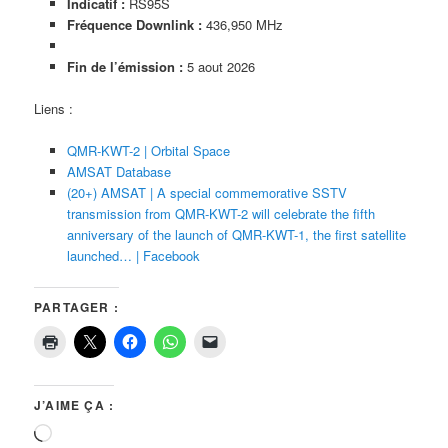
Indicatif :
RS95S
Fréquence Downlink :
436,950 MHz
Fin de l’émission :
5 aout 2026
Liens :
QMR-KWT-2 | Orbital Space
AMSAT Database
(20+) AMSAT | A special commemorative SSTV
transmission from QMR-KWT-2 will celebrate the fifth
anniversary of the launch of QMR-KWT-1, the first satellite
launched… | Facebook
PARTAGER :
J’AIME ÇA :
Chargement…