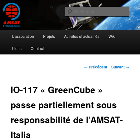
Aller
L'activité radioamateur par satellite
au
Rech
contenu
principal
AMSAT Francophone
Menu
L’association
Projets
Activités et actualités
Wiki
principal
Liens
Contact
Navigation
←
Précédent
Suivant
→
des
articles
IO-117 « GreenCube »
passe partiellement sous
responsabilité de l’AMSAT-
Italia