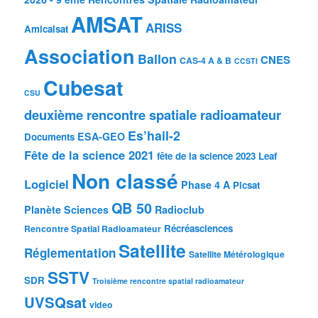
AMSAT
ARISS
Amicalsat
Association
Ballon
CNES
CAS-4 A & B
CCSTI
Cubesat
CSU
deuxième rencontre spatiale radioamateur
Es’hail-2
ESA-GEO
Documents
Fête de la science 2021
fête de la science 2023
Leaf
Non classé
Logiciel
Phase 4 A
Picsat
QB 50
Planète Sciences
Radioclub
Récréasciences
Rencontre Spatial Radioamateur
Satellite
Réglementation
Satellite Métérologique
SSTV
SDR
Troisième rencontre spatial radioamateur
UVSQsat
video