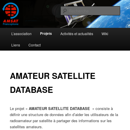
Aller
L'activité radioamateur par satellite
au
Rech
contenu
principal
AMSAT Francophone
Menu
Projets
L’association
Activités et actualités
Wiki
principal
Liens
Contact
AMATEUR SATELLITE
DATABASE
Le projet «
AMATEUR SATELLITE DATABASE
» consiste à
définir une structure de données afin d’aider les utilisateurs de la
radioamateur par satellite à partager des informations sur les
satellites amateurs.