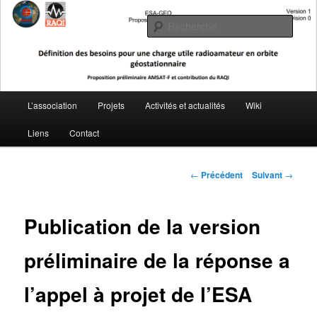
Aller
L'activité radioamateur par satellite
au
Rech
contenu
principal
AMSAT Francophone
Menu
L’association
Projets
Activités et actualités
Wiki
principal
Liens
Contact
Navigation
←
Précédent
Suivant
→
des
articles
Publication de la version
préliminaire de la réponse a
l’appel à projet de l’ESA