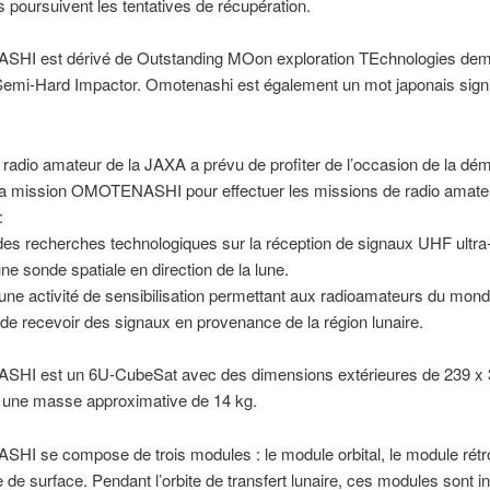
s poursuivent les tentatives de récupération.
I est dérivé de Outstanding MOon exploration TEchnologies dem
emi-Hard Impactor. Omotenashi est également un mot japonais signi
.
 radio amateur de la JAXA a prévu de profiter de l’occasion de la dé
 la mission OMOTENASHI pour effectuer les missions de radio amate
:
des recherches technologiques sur la réception de signaux UHF ultra-
ne sonde spatiale en direction de la lune.
 une activité de sensibilisation permettant aux radioamateurs du mond
de recevoir des signaux en provenance de la région lunaire.
I est un 6U-CubeSat avec des dimensions extérieures de 239 x 
une masse approximative de 14 kg.
I se compose de trois modules : le module orbital, le module rétr
e de surface. Pendant l’orbite de transfert lunaire, ces modules sont i