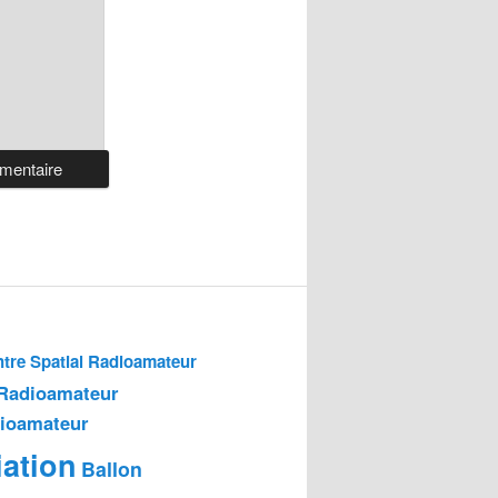
tre Spatial Radioamateur
 Radioamateur
dioamateur
ation
Ballon