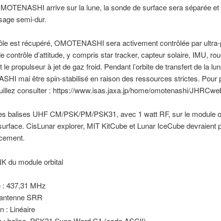
MOTENASHI arrive sur la lune, la sonde de surface sera séparée et 
ssage semi-dur.
rôle est récupéré, OMOTENASHI sera activement contrôlée par ultra-p
 contrôle d’attitude, y compris star tracker, capteur solaire, IMU, ro
t le propulseur à jet de gaz froid. Pendant l’orbite de transfert de la lun
I mai être spin-stabilisé en raison des ressources strictes. Pour 
euillez consulter : https://www.isas.jaxa.jp/home/omotenashi/JHRCweb
des balises UHF CM/PSK/PM/PSK31, avec 1 watt RF, sur le module orb
urface. CisLunar explorer, MIT KitCube et Lunar IceCube devraient p
cement.
du module orbital
 : 437,31 MHz
 antenne SRR
n : Linéaire
n : balise, PSK31 Sync Word C1 (code ASCII)