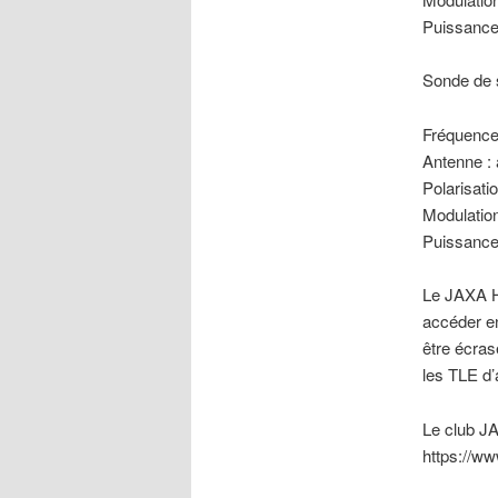
Puissance
Sonde de
Fréquence
Antenne : 
Polarisat
Modulatio
Puissance
Le JAXA H
accéder en
être écras
les TLE d’
Le club JA
https://w