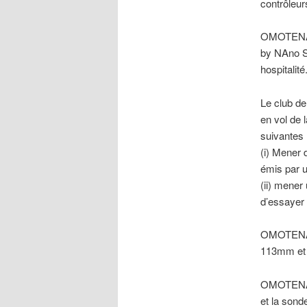
contrôleur
OMOTENASH
by NAno S
hospitalité
Le club de
en vol de
suivantes 
(i) Mener 
émis par u
(ii) mener
d’essayer 
OMOTENASH
113mm et 
OMOTENASH
et la sond