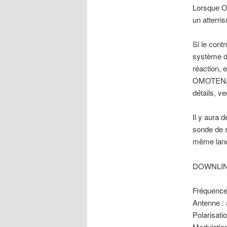
Lorsque O
un atterri
Si le cont
système de
réaction, e
OMOTENASH
détails, v
Il y aura 
sonde de s
même lan
DOWNLINK 
Fréquence
Antenne :
Polarisatio
Modulatio