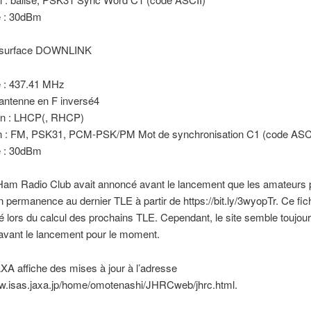
 : 30dBm
 surface DOWNLINK
 : 437.41 MHz
antenne en F inversé4
ion : LHCP(, RHCP)
n : FM, PSK31, PCM-PSK/PM Mot de synchronisation C1 (code ASC
 : 30dBm
am Radio Club avait annoncé avant le lancement que les amateurs 
 permanence au dernier TLE à partir de https://bit.ly/3wyopTr. Ce fich
é lors du calcul des prochains TLE. Cependant, le site semble toujour
avant le lancement pour le moment.
XA affiche des mises à jour à l’adresse
ww.isas.jaxa.jp/home/omotenashi/JHRCweb/jhrc.html.