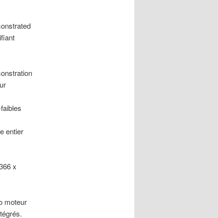
onstrated
fiant
monstration
ur
faibles
e entier
366 x
o moteur
ntégrés.