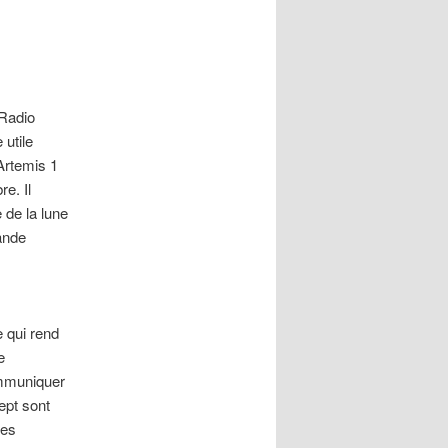
Radio
 utile
Artemis 1
e. Il
 de la lune
ande
 qui rend
e
ommuniquer
ept sont
Les