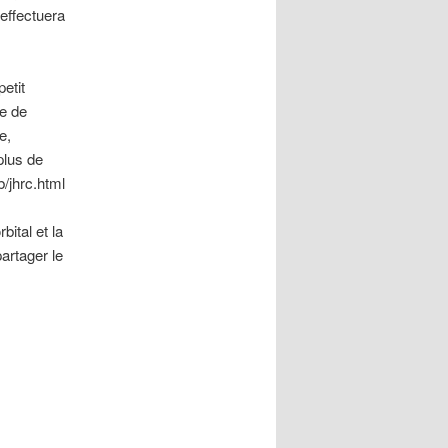
effectuera
etit
ue de
e,
plus de
/jhrc.html
ital et la
artager le