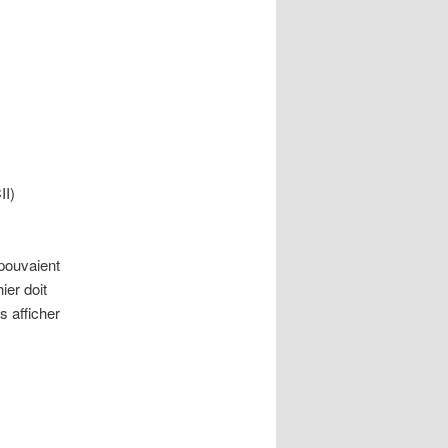
II)
pouvaient
ier doit
s afficher