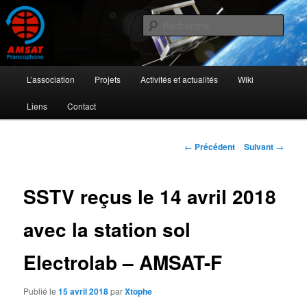
Aller
L'activité radioamateur par satellite
au
Rech
contenu
principal
AMSAT Francophone
Menu
L’association
Projets
Activités et actualités
Wiki
principal
Liens
Contact
Navigation
←
Précédent
Suivant
→
des
articles
SSTV reçus le 14 avril 2018
avec la station sol
Electrolab – AMSAT-F
Publié le
15 avril 2018
par
Xtophe