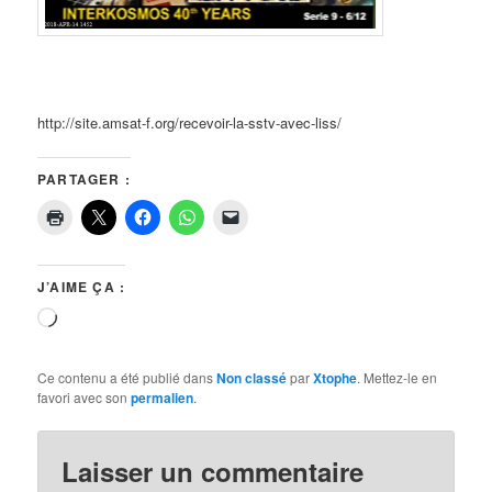
http://site.amsat-f.org/recevoir-la-sstv-avec-liss/
PARTAGER :
J’AIME ÇA :
Chargement…
Ce contenu a été publié dans
Non classé
par
Xtophe
. Mettez-le en
favori avec son
permalien
.
Laisser un commentaire