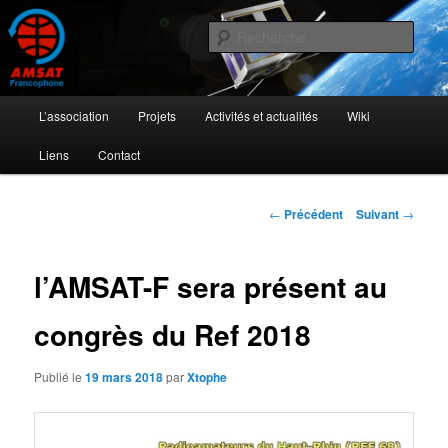
Aller
L'activité radioamateur par satellite
au
Rech
contenu
principal
AMSAT Francophone
Menu
L’association
Projets
Activités et actualités
Wiki
principal
Liens
Contact
Navigation
←
Précédent
Suivant
→
des
articles
l’AMSAT-F sera présent au
congrès du Ref 2018
Publié le
19 mars 2018
par
Xtophe