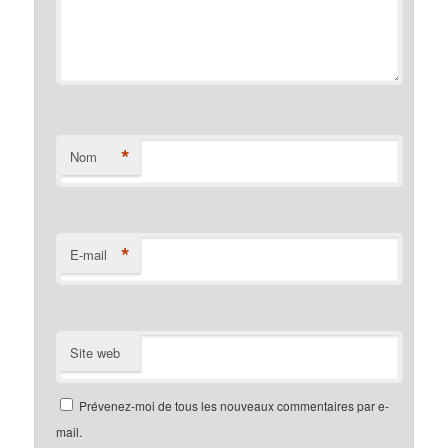
*
Nom
*
E-mail
Site web
Prévenez-moi de tous les nouveaux commentaires par e-
mail.