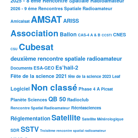
2025 - 8 éme Rencontre Spatiale Radioamateur
2026 - 9 éme Rencontres Spatiale Radioamateur
AMSAT
ARISS
Amicalsat
Association
Ballon
CNES
CAS-4 A & B
CCSTI
Cubesat
CSU
deuxième rencontre spatiale radioamateur
Es’hail-2
ESA-GEO
Documents
Fête de la science 2021
fête de la science 2023
Leaf
Non classé
Logiciel
Phase 4 A
Picsat
QB 50
Planète Sciences
Radioclub
Récréasciences
Rencontre Spatial Radioamateur
Satellite
Réglementation
Satellite Métérologique
SSTV
SDR
Troisième rencontre spatial radioamateur