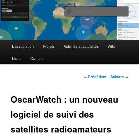
Aller
L'activité radioamateur par satellite
au
Rech
contenu
principal
AMSAT Francophone
Menu
L’association
Projets
Activités et actualités
Wiki
principal
Liens
Contact
Navigation
←
Précédent
Suivant
→
des
articles
OscarWatch : un nouveau
logiciel de suivi des
satellites radioamateurs