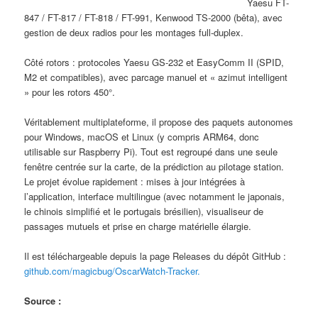
Yaesu FT-
847 / FT-817 / FT-818 / FT-991, Kenwood TS-2000 (bêta), avec
gestion de deux radios pour les montages full-duplex.
Côté rotors : protocoles Yaesu GS-232 et EasyComm II (SPID,
M2 et compatibles), avec parcage manuel et « azimut intelligent
» pour les rotors 450°.
Véritablement multiplateforme, il propose des paquets autonomes
pour Windows, macOS et Linux (y compris ARM64, donc
utilisable sur Raspberry Pi). Tout est regroupé dans une seule
fenêtre centrée sur la carte, de la prédiction au pilotage station.
Le projet évolue rapidement : mises à jour intégrées à
l’application, interface multilingue (avec notamment le japonais,
le chinois simplifié et le portugais brésilien), visualiseur de
passages mutuels et prise en charge matérielle élargie.
Il est téléchargeable depuis la page Releases du dépôt GitHub :
github.com/magicbug/OscarWatch-Tracker.
Source :