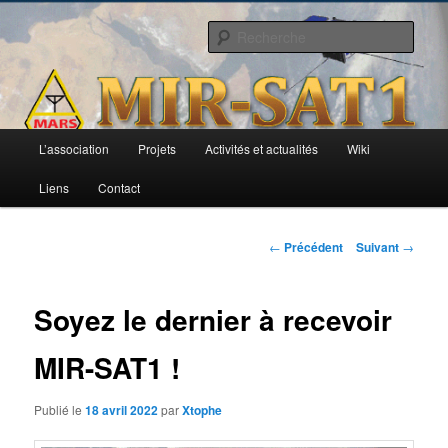
Aller
L'activité radioamateur par satellite
au
Rech
contenu
principal
AMSAT Francophone
Menu
L’association
Projets
Activités et actualités
Wiki
principal
Liens
Contact
Navigation
←
Précédent
Suivant
→
des
articles
Soyez le dernier à recevoir
MIR-SAT1 !
Publié le
18 avril 2022
par
Xtophe