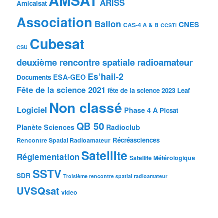
AMSAT
ARISS
Amicalsat
Association
Ballon
CNES
CAS-4 A & B
CCSTI
Cubesat
CSU
deuxième rencontre spatiale radioamateur
Es’hail-2
ESA-GEO
Documents
Fête de la science 2021
fête de la science 2023
Leaf
Non classé
Logiciel
Phase 4 A
Picsat
QB 50
Planète Sciences
Radioclub
Récréasciences
Rencontre Spatial Radioamateur
Satellite
Réglementation
Satellite Métérologique
SSTV
SDR
Troisième rencontre spatial radioamateur
UVSQsat
video