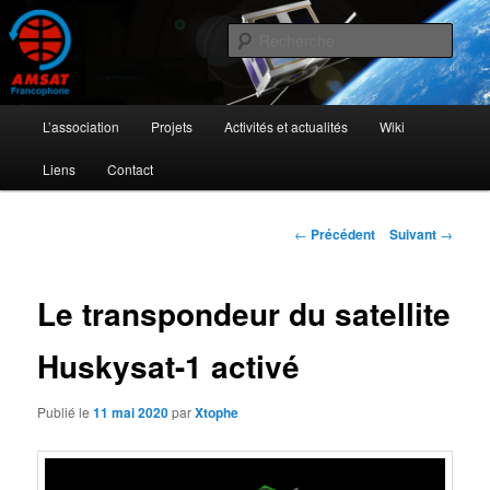
Aller
L'activité radioamateur par satellite
au
Rech
contenu
principal
AMSAT Francophone
Menu
L’association
Projets
Activités et actualités
Wiki
principal
Liens
Contact
Navigation
←
Précédent
Suivant
→
des
articles
Le transpondeur du satellite
Huskysat-1 activé
Publié le
11 mai 2020
par
Xtophe