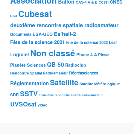
Association
Ballon
CNES
CAS-4 A & B
CCSTI
Cubesat
CSU
deuxième rencontre spatiale radioamateur
Es’hail-2
ESA-GEO
Documents
Fête de la science 2021
fête de la science 2023
Leaf
Non classé
Logiciel
Phase 4 A
Picsat
QB 50
Planète Sciences
Radioclub
Récréasciences
Rencontre Spatial Radioamateur
Satellite
Réglementation
Satellite Métérologique
SSTV
SDR
Troisième rencontre spatial radioamateur
UVSQsat
video