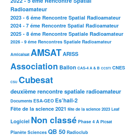
2022 - 5 éme Rencontre Spatial
Radioamateur
2023 - 6 éme Rencontre Spatial Radioamateur
2024 - 7 éme Rencontre Spatial Radioamateur
2025 - 8 éme Rencontre Spatiale Radioamateur
2026 - 9 éme Rencontres Spatiale Radioamateur
AMSAT
ARISS
Amicalsat
Association
Ballon
CNES
CAS-4 A & B
CCSTI
Cubesat
CSU
deuxième rencontre spatiale radioamateur
Es’hail-2
ESA-GEO
Documents
Fête de la science 2021
fête de la science 2023
Leaf
Non classé
Logiciel
Phase 4 A
Picsat
QB 50
Planète Sciences
Radioclub