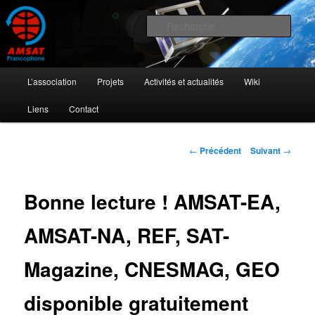
Aller
L'activité radioamateur par satellite
au
Rech
contenu
principal
AMSAT Francophone
Menu
L’association
Projets
Activités et actualités
Wiki
principal
Liens
Contact
Navigation
←
Précédent
Suivant
→
des
articles
Bonne lecture ! AMSAT-EA,
AMSAT-NA, REF, SAT-
Magazine, CNESMAG, GEO
disponible gratuitement