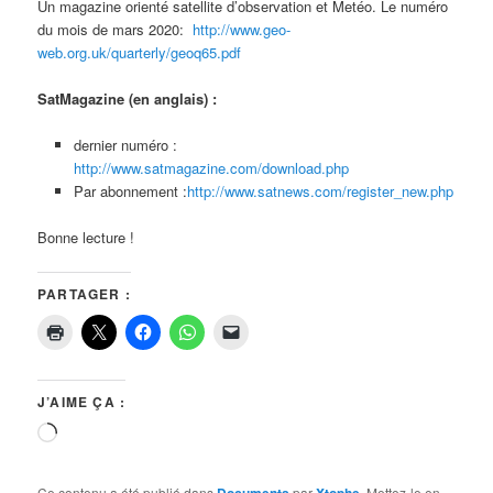
Un magazine orienté satellite d’observation et Metéo. Le numéro
du mois de mars 2020:
http://www.geo-
web.org.uk/quarterly/geoq65.pdf
SatMagazine (en anglais) :
dernier numéro :
http://www.satmagazine.com/download.php
Par abonnement :
http://www.satnews.com/register_new.php
Bonne lecture !
PARTAGER :
J’AIME ÇA :
Chargement…
Ce contenu a été publié dans
par
. Mettez-le en