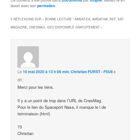
Documents
Xtophe
favori avec son
permalien
.
2 RÉFLEXIONS SUR «
BONNE LECTURE ! AMSAT-EA, AMSAT-NA, REF, SAT-
MAGAZINE, CNESMAG, GEO DISPONIBLE GRATUITEMENT
»
Le
10 mai 2020 à 13 h 06 min
,
Christian FURST - F5UII
a
dit :
Merci pour les liens.
Il y a un point de trop dans l’URL de CnesMag.
Pour le lien du Spaceport Nasa, il manque le l de
terminaison (html)
73
Christian