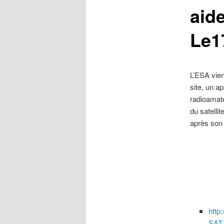
aid
Le1
L’ESA vien
site, un a
radioamate
du satelli
après son
http
SAT