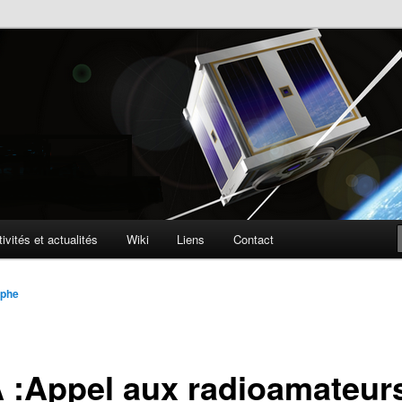
lite
ophone
ivités et actualités
Wiki
Liens
Contact
ophe
 :Appel aux radioamateurs