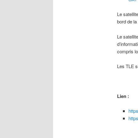
Le satelli
bord de l
Le satell
d’informat
compris lo
Les TLE so
Lien :
http
http