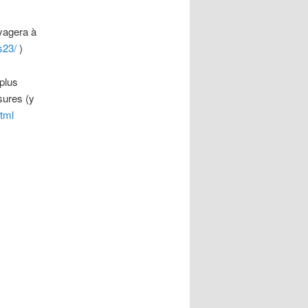
oyagera à
s23/
)
plus
sures (y
tml