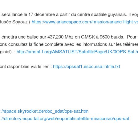
te sera lancé le 17 décembre à partir du centre spatiale guyanais. Il v
a fusée Soyouz (
https://www.arianespace.com/mission/ariane-flight-v
ite émettra une balise sur 437,200 Mhz en GMSK à 9600 bauds. Pour 
ions consultez la fiche complète avec les informations sur les téléme
giciel) :
http://amsat-f.org/AMSATLIST/SatellitePage/UK/0OPS-Sat.h
nt disponibles via le lien :
https://opssat1.esoc.esa.int/tle.txt
s://space.skyrocket.de/doc_sdat/ops-sat.htm
s://directory.eoportal.org/web/eoportal/satellite-missions/o/ops-sat