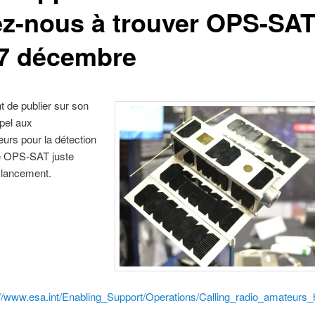
ez-nous à trouver OPS-SAT
7 décembre
t de publier sur son
ppel aux
urs pour la détection
te OPS-SAT juste
 lancement.
://www.esa.int/Enabling_Support/Operations/Calling_radio_amateurs