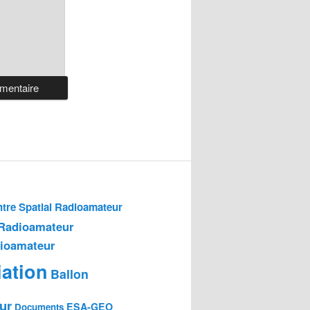
tre Spatial Radioamateur
 Radioamateur
dioamateur
ation
Ballon
ur
ESA-GEO
Documents