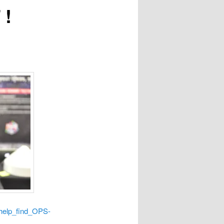
 !
_help_find_OPS-