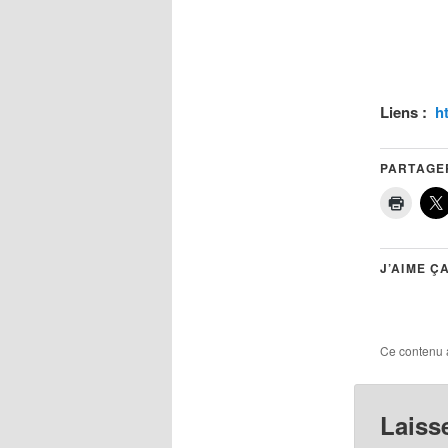
Liens :
ht
PARTAGER
J’AIME ÇA
Ce contenu 
Laiss