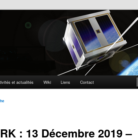
lite
ophone
ivités et actualités
Wiki
Liens
Contact
phe
RK : 13 Décembre 2019 –