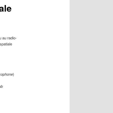
ale
 au radio-
spatiale
cophone
)
ub