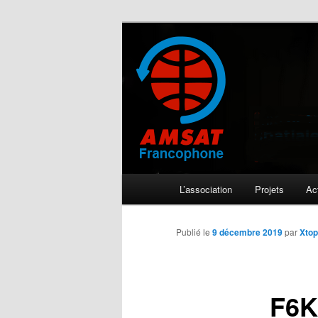
Aller
L'activité radioamateur par satel
au
contenu
AMSAT Franc
principal
Menu
L’association
Projets
Act
principal
Publié le
9 décembre 2019
par
Xto
F6K