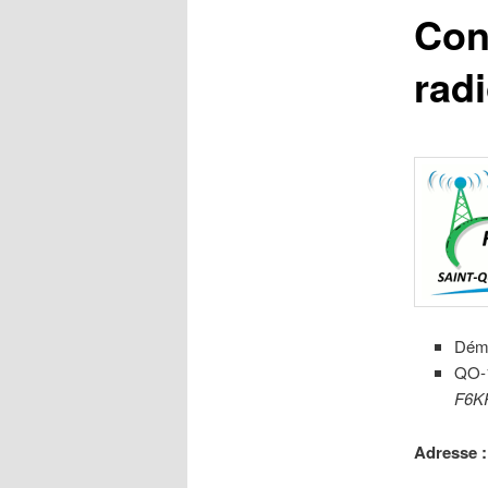
Conf
rad
Démo
QO-1
F6K
Adresse 