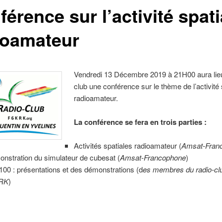
érence sur l’activité spati
ioamateur
Vendredi 13 Décembre 2019 à 21H00 aura lieu
club une conférence sur le thème de l’activité 
radioamateur.
La conférence se fera en trois parties :
Activités spatiales radioamateur (
Amsat-Fran
nstration du simulateur de cubesat (
Amsat-Francophone
)
00 : présentations et des démonstrations (d
es membres du radio-cl
RK
)
: