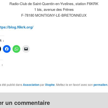
Radio-Club de Saint-Quentin-en-Yvelines, station F6KRK
1 bis, avenue des Frênes
F-78180 MONTIGNY-LE-BRETONNEUX
tps://blog.f6krk.org/
 :
 :
a été publié dans
Association
par
Xtophe
. Mettez-le en favori avec son
permalien
.
er un commentaire