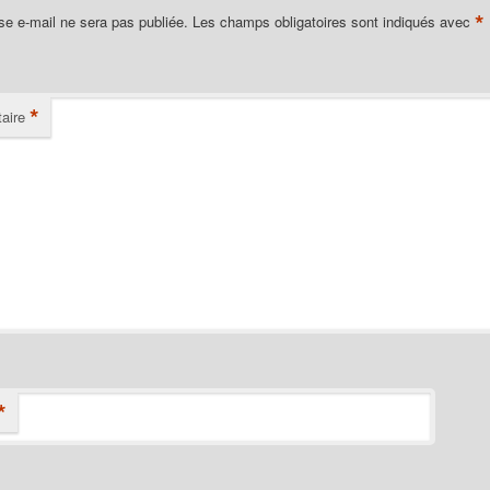
*
se e-mail ne sera pas publiée.
Les champs obligatoires sont indiqués avec
*
aire
*