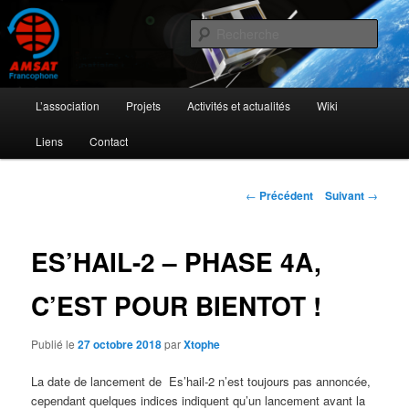
Aller
L'activité radioamateur par satellite
au
Rech
contenu
principal
AMSAT Francophone
Menu
L’association
Projets
Activités et actualités
Wiki
principal
Liens
Contact
Navigation
←
Précédent
Suivant
→
des
articles
ES’HAIL-2 – PHASE 4A,
C’EST POUR BIENTOT !
Publié le
27 octobre 2018
par
Xtophe
La date de lancement de Es’hail-2 n’est toujours pas annoncée,
cependant quelques indices indiquent qu’un lancement avant la