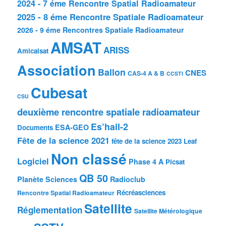
2024 - 7 éme Rencontre Spatial Radioamateur
2025 - 8 éme Rencontre Spatiale Radioamateur
2026 - 9 éme Rencontres Spatiale Radioamateur
AMSAT
ARISS
Amicalsat
Association
Ballon
CNES
CAS-4 A & B
CCSTI
Cubesat
CSU
deuxième rencontre spatiale radioamateur
Es’hail-2
ESA-GEO
Documents
Fête de la science 2021
fête de la science 2023
Leaf
Non classé
Logiciel
Phase 4 A
Picsat
QB 50
Planète Sciences
Radioclub
Récréasciences
Rencontre Spatial Radioamateur
Satellite
Réglementation
Satellite Métérologique