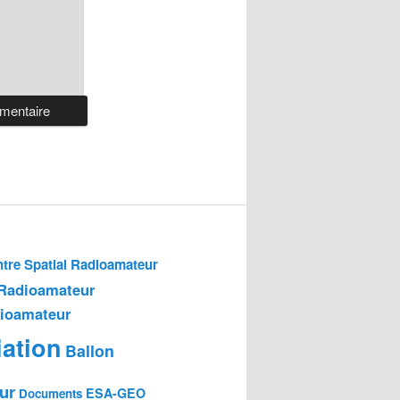
tre Spatial Radioamateur
 Radioamateur
dioamateur
ation
Ballon
ur
ESA-GEO
Documents