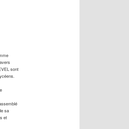
articles
ramme
ravers
TEVEL sont
lycéens.
e
é assemblé
de sa
s et