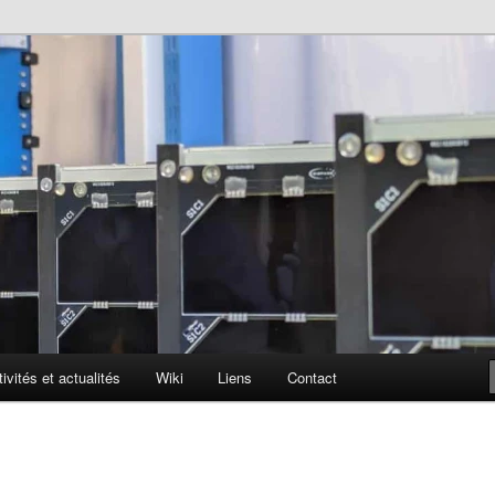
lite
ophone
ivités et actualités
Wiki
Liens
Contact