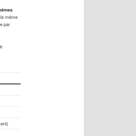
mêmes
ns la même
e par
é.
ment)