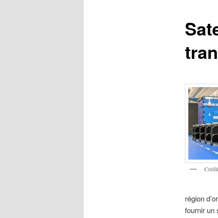
Sate
tra
Crédi
région d’or
fournir u