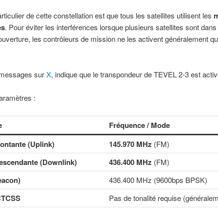
rticulier de cette constellation est que tous les satellites utilisent les
es
. Pour éviter les interférences lorsque plusieurs satellites sont da
uverture, les contrôleurs de mission ne les activent généralement qu
.
 messages sur
X
, indique que le transpondeur de TEVEL 2-3 est activ
paramètres :
e
Fréquence / Mode
ontante (Uplink)
145.970 MHz
(FM)
escendante (Downlink)
436.400 MHz
(FM)
eacon)
436.400 MHz (9600bps BPSK)
 CTCSS
Pas de tonalité requise (générale