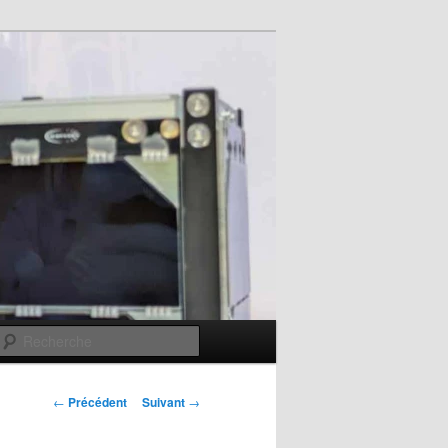
Recherche
Navigation
←
Précédent
Suivant
→
des