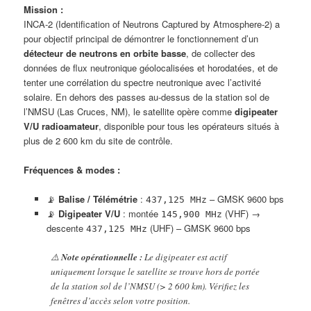
Mission :
INCA-2 (Identification of Neutrons Captured by Atmosphere-2) a
pour objectif principal de démontrer le fonctionnement d’un
détecteur de neutrons en orbite basse
, de collecter des
données de flux neutronique géolocalisées et horodatées, et de
tenter une corrélation du spectre neutronique avec l’activité
solaire. En dehors des passes au-dessus de la station sol de
l’NMSU (Las Cruces, NM), le satellite opère comme
digipeater
V/U radioamateur
, disponible pour tous les opérateurs situés à
plus de 2 600 km du site de contrôle.
Fréquences & modes :
📡
Balise / Télémétrie
:
– GMSK 9600 bps
437,125 MHz
📡
Digipeater V/U
: montée
(VHF) →
145,900 MHz
descente
(UHF) – GMSK 9600 bps
437,125 MHz
⚠️
Note opérationnelle :
Le digipeater est actif
uniquement lorsque le satellite se trouve hors de portée
de la station sol de l’NMSU (> 2 600 km). Vérifiez les
fenêtres d’accès selon votre position.