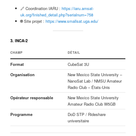
🔗 Coordination IARU :
https://iaru.amsat-
uk.org/finished_detail.php?serialnum=758
🌐 Site projet :
https://www.smallsat.uga.edu/
3. INCA-2
CHAMP
DÉTAIL
Format
CubeSat 3U
Organisation
New Mexico State University –
NanoSat Lab / NMSU Amateur
Radio Club – États-Unis
Opérateur responsable
New Mexico State University
Amateur Radio Club W5GB
Programme
DoD STP / Rideshare
universitaire