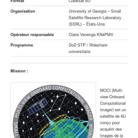
Format
CubeSat 6U
Organisation
University of Georgia – Small
Satellite Research Laboratory
(SSRL) – États-Unis
Opérateur responsable
Claire Venenga KN4PMV
Programme
DoD STP / Rideshare
universitaire
Mission :
MOCI (Multi-
view Onboard
Computational
Imager) est un
satellite de 6U
conçu pour
acquérir des
images de la