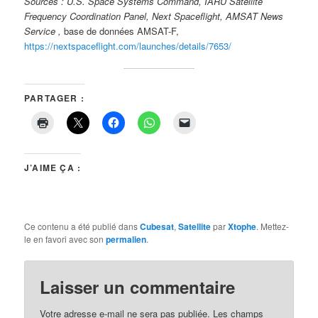
Sources : U.S. Space Systems Command, IARU Satellite
Frequency Coordination Panel, Next Spaceflight, AMSAT News
Service ,
base de données AMSAT-F,
https://nextspaceflight.com/launches/details/7653/
PARTAGER :
J’AIME ÇA :
Ce contenu a été publié dans
Cubesat
,
Satellite
par
Xtophe
. Mettez-
le en favori avec son
permalien
.
Laisser un commentaire
Votre adresse e-mail ne sera pas publiée.
Les champs