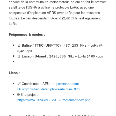
service de la communauté radioamateur, ce qui en fait le premier
satellite de l’USNA à utiliser le protocole LoRa, avec une
perspective d’application APRS over LoRa pour les missions
futures. Le lien descendant S-band (2,42 GHz) est également
LoRa.
Fréquences & modes :
📡
Balise / TT&C (UHF-TTC)
:
– LoRa @
437,235 MHz
3,42 kbps
📡
Liaison S-band
:
– LoRa @ 60 kbps
2420,000 MHz
Liens :
🔗 Coordination IARU :
https://iaru.amsat-
uk.org/finished_detail.php?serialnum=970
🌐 Site projet :
https://www.usna.edu/SSEL/Programs/index.php