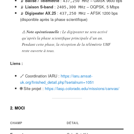
📡
Balise / Télémétrie
:
– GMSK 9600 bps
437,250 MHz
📡
Liaison S-band
:
– OQPSK, 5 Mbps
2405,300 MHz
📡
Digipeater AX.25
:
– AFSK 1200 bps
437,250 MHz
(disponible après la phase scientifique)
⚠️
Note opérationnelle :
Le digipeater ne sera activé
qu’après la phase scientifique principale d’un an.
Pendant cette phase, la réception de la télémétrie UHF
reste ouverte à tous.
Liens :
🔗 Coordination IARU :
https://iaru.amsat-
uk.org/finished_detail.php?serialnum=1051
🌐 Site projet :
https://lasp.colorado.edu/missions/canvas/
2. MOCI
CHAMP
DÉTAIL