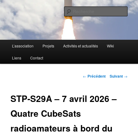
Aller
L'activité radioamateur par satellite
au
Rech
contenu
principal
AMSAT Francophone
Menu
L’association
Projets
Activités et actualités
Wiki
principal
Liens
Contact
Navigation
←
Précédent
Suivant
→
des
articles
STP-S29A – 7 avril 2026 –
Quatre CubeSats
radioamateurs à bord du