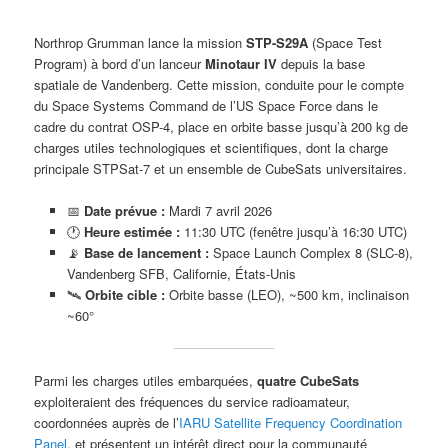
Northrop Grumman lance la mission
STP-S29A
(Space Test
Program) à bord d’un lanceur
Minotaur IV
depuis la base
spatiale de Vandenberg. Cette mission, conduite pour le compte
du Space Systems Command de l’US Space Force dans le
cadre du contrat OSP-4, place en orbite basse jusqu’à 200 kg de
charges utiles technologiques et scientifiques, dont la charge
principale STPSat-7 et un ensemble de CubeSats universitaires.
📅
Date prévue :
Mardi 7 avril 2026
🕐
Heure estimée :
11:30 UTC (fenêtre jusqu’à 16:30 UTC)
📡
Base de lancement :
Space Launch Complex 8 (SLC-8),
Vandenberg SFB, Californie, États-Unis
🛰️
Orbite cible :
Orbite basse (LEO), ~500 km, inclinaison
~60°
Parmi les charges utiles embarquées,
quatre CubeSats
exploiteraient des fréquences du service radioamateur,
coordonnées auprès de l’
IARU Satellite Frequency Coordination
Panel
, et présentent un intérêt direct pour la communauté