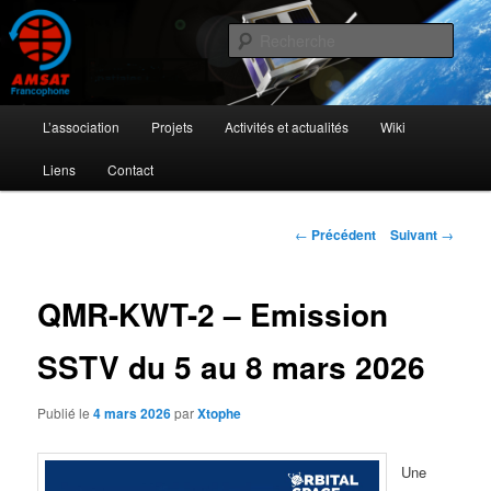
Aller
L'activité radioamateur par satellite
au
Rech
contenu
principal
AMSAT Francophone
Menu
L’association
Projets
Activités et actualités
Wiki
principal
Liens
Contact
Navigation
←
Précédent
Suivant
→
des
articles
QMR-KWT-2 – Emission
SSTV du 5 au 8 mars 2026
Publié le
4 mars 2026
par
Xtophe
Une