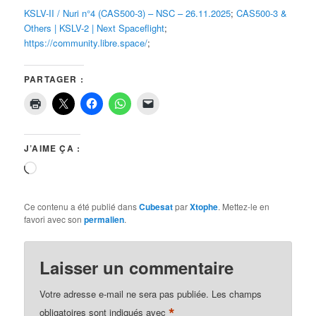
KSLV-II / Nuri n°4 (CAS500-3) – NSC – 26.11.2025
;
CAS500-3 &
Others | KSLV-2 | Next Spaceflight
;
https://community.libre.space/
;
PARTAGER :
J’AIME ÇA :
Chargement…
Ce contenu a été publié dans
Cubesat
par
Xtophe
. Mettez-le en
favori avec son
permalien
.
Laisser un commentaire
Votre adresse e-mail ne sera pas publiée.
Les champs
*
obligatoires sont indiqués avec