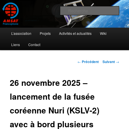
Aller
L'activité radioamateur par satellite
au
Rech
contenu
principal
AMSAT Francophone
Menu
L’association
Projets
Activités et actualités
Wiki
principal
Liens
Contact
Navigation
←
Précédent
Suivant
→
des
articles
26 novembre 2025 –
lancement de la fusée
coréenne Nuri (KSLV-2)
avec à bord plusieurs