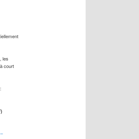
iellement
 les
à court
:
)
 –