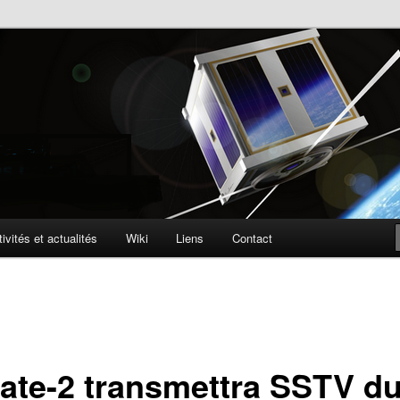
lite
ophone
ivités et actualités
Wiki
Liens
Contact
ate-2 transmettra SSTV du