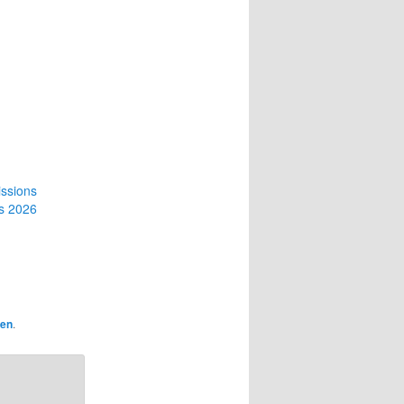
ssions
s 2026
ien
.