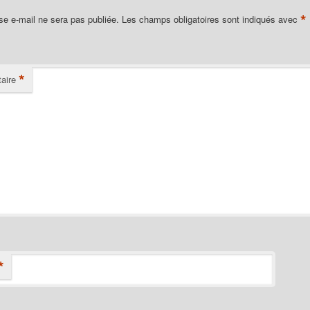
*
se e-mail ne sera pas publiée.
Les champs obligatoires sont indiqués avec
*
aire
*