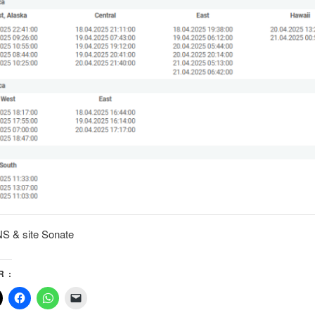
S & site Sonate
 :