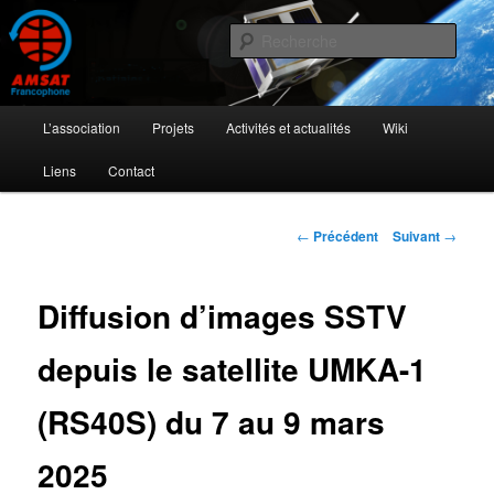
Aller
L'activité radioamateur par satellite
au
Rech
contenu
principal
AMSAT Francophone
Menu
L’association
Projets
Activités et actualités
Wiki
principal
Liens
Contact
Navigation
←
Précédent
Suivant
→
des
articles
Diffusion d’images SSTV
depuis le satellite UMKA-1
(RS40S) du 7 au 9 mars
2025