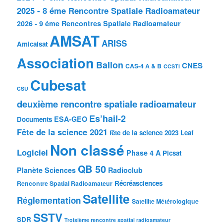
2025 - 8 éme Rencontre Spatiale Radioamateur
2026 - 9 éme Rencontres Spatiale Radioamateur
AMSAT
ARISS
Amicalsat
Association
Ballon
CNES
CAS-4 A & B
CCSTI
Cubesat
CSU
deuxième rencontre spatiale radioamateur
Es’hail-2
ESA-GEO
Documents
Fête de la science 2021
fête de la science 2023
Leaf
Non classé
Logiciel
Phase 4 A
Picsat
QB 50
Planète Sciences
Radioclub
Récréasciences
Rencontre Spatial Radioamateur
Satellite
Réglementation
Satellite Métérologique
SSTV
SDR
Troisième rencontre spatial radioamateur