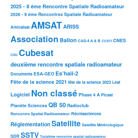
2025 - 8 éme Rencontre Spatiale Radioamateur
2026 - 9 éme Rencontres Spatiale Radioamateur
AMSAT
ARISS
Amicalsat
Association
Ballon
CNES
CAS-4 A & B
CCSTI
Cubesat
CSU
deuxième rencontre spatiale radioamateur
Es’hail-2
ESA-GEO
Documents
Fête de la science 2021
fête de la science 2023
Leaf
Non classé
Logiciel
Phase 4 A
Picsat
QB 50
Planète Sciences
Radioclub
Récréasciences
Rencontre Spatial Radioamateur
Satellite
Réglementation
Satellite Métérologique
SSTV
SDR
Troisième rencontre spatial radioamateur