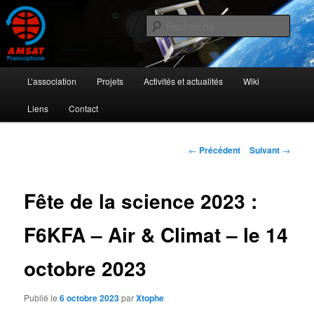
Aller
L'activité radioamateur par satellite
au
Rech
contenu
principal
AMSAT Francophone
Menu
L’association
Projets
Activités et actualités
Wiki
principal
Liens
Contact
Navigation
←
Précédent
Suivant
→
des
articles
Fête de la science 2023 :
F6KFA – Air & Climat – le 14
octobre 2023
Publié le
6 octobre 2023
par
Xtophe