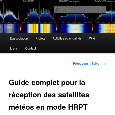
Aller
L'activité radioamateur par satellite
au
Rech
contenu
principal
AMSAT Francophone
Menu
L’association
Projets
Activités et actualités
Wiki
principal
Liens
Contact
Navigation
←
Précédent
Suivant
→
des
articles
Guide complet pour la
réception des satellites
météos en mode HRPT