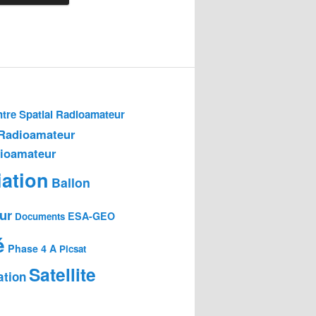
tre Spatial Radioamateur
 Radioamateur
dioamateur
ation
Ballon
ur
ESA-GEO
Documents
é
Phase 4 A
Picsat
Satellite
ation