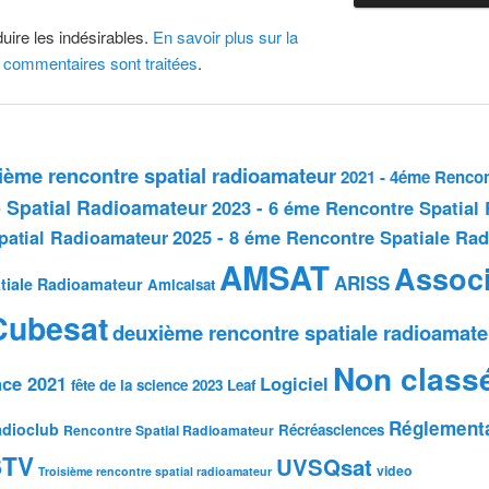
duire les indésirables.
En savoir plus sur la
 commentaires sont traitées
.
sième rencontre spatial radioamateur
2021 - 4éme Rencon
 Spatial Radioamateur
2023 - 6 éme Rencontre Spatial
2025 - 8 éme Rencontre Spatiale Ra
patial Radioamateur
AMSAT
Associ
ARISS
tiale Radioamateur
Amicalsat
Cubesat
deuxième rencontre spatiale radioamate
Non class
nce 2021
Logiciel
fête de la science 2023
Leaf
Réglement
dioclub
Récréasciences
Rencontre Spatial Radioamateur
STV
UVSQsat
video
Troisième rencontre spatial radioamateur