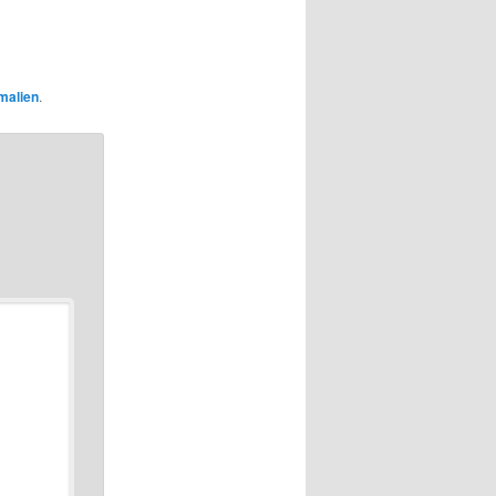
malien
.