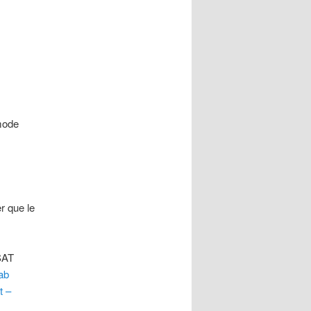
mode
r que le
SAT
ab
 –