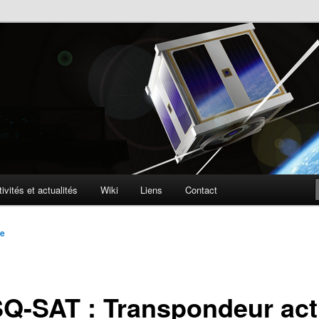
lite
ophone
ivités et actualités
Wiki
Liens
Contact
he
Q-SAT : Transpondeur acti