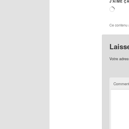
J’AIME ÇA
Charg
Ce contenu 
Laiss
Votre adres
Comment