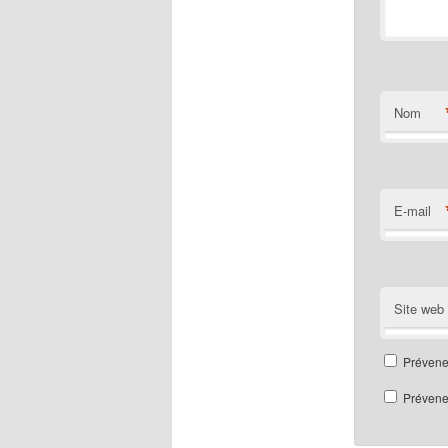
Nom
E-mail
Site web
Prévene
Prévenez