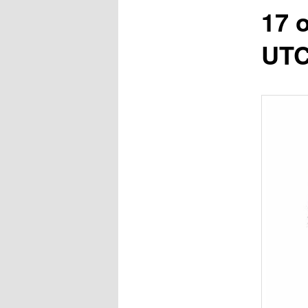
17 
UT