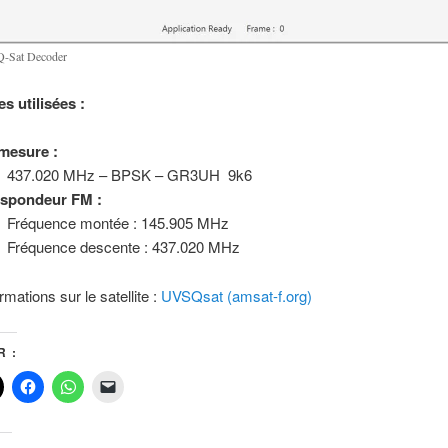
-Sat Decoder
s utilisées :
mesure :
437.020 MHz – BPSK – GR3UH 9k6
nspondeur FM :
Fréquence montée : 145.905 MHz
Fréquence descente : 437.020 MHz
rmations sur le satellite :
UVSQsat (amsat-f.org)
 :