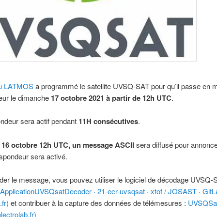
 du LATMOS
a programmé le satellite UVSQ-SAT pour qu’il passe en 
eur le dimanche
17 octobre 2021 à partir de 12h UTC
.
ndeur sera actif pendant
11H consécutives
.
u
16 octobre 12h UTC, un message ASCII
sera diffusé pour annonce
spondeur sera activé.
der le message, vous pouvez utiliser le logiciel de décodage UVSQ-
ApplicationUVSQsatDecoder · 21-ecr-uvsqsat · xtof / JOSAST · GitL
.fr)
et contribuer à la capture des données de télémesures :
UVSQSat
lectrolab.fr)