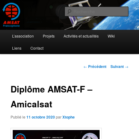
Aller
L'activité radioamateur par satellite
au
Rech
contenu
principal
AMSAT Francophone
Menu
L’association
Projets
Activités et actualités
Wiki
principal
Liens
Contact
Navigation
←
Précédent
Suivant
→
des
articles
Diplôme AMSAT-F –
Amicalsat
Publié le
11 octobre 2020
par
Xtophe