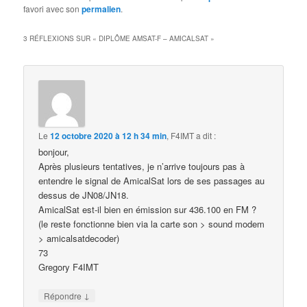
favori avec son
permalien
.
3 RÉFLEXIONS SUR «
DIPLÔME AMSAT-F – AMICALSAT
»
Le
12 octobre 2020 à 12 h 34 min
,
F4IMT
a dit :
bonjour,
Après plusieurs tentatives, je n’arrive toujours pas à
entendre le signal de AmicalSat lors de ses passages au
dessus de JN08/JN18.
AmicalSat est-il bien en émission sur 436.100 en FM ?
(le reste fonctionne bien via la carte son > sound modem
> amicalsatdecoder)
73
Gregory F4IMT
↓
Répondre