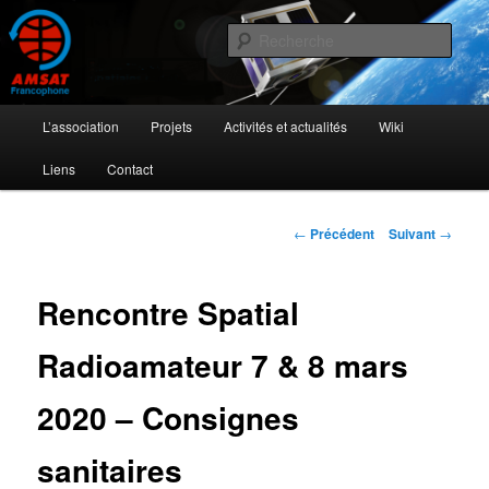
Aller
L'activité radioamateur par satellite
au
Rech
contenu
principal
AMSAT Francophone
Menu
L’association
Projets
Activités et actualités
Wiki
principal
Liens
Contact
Navigation
←
Précédent
Suivant
→
des
articles
Rencontre Spatial
Radioamateur 7 & 8 mars
2020 – Consignes
sanitaires