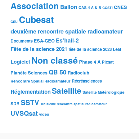
Association
Ballon
CNES
CAS-4 A & B
CCSTI
Cubesat
CSU
deuxième rencontre spatiale radioamateur
Es’hail-2
ESA-GEO
Documents
Fête de la science 2021
fête de la science 2023
Leaf
Non classé
Logiciel
Phase 4 A
Picsat
QB 50
Planète Sciences
Radioclub
Récréasciences
Rencontre Spatial Radioamateur
Satellite
Réglementation
Satellite Métérologique
SSTV
SDR
Troisième rencontre spatial radioamateur
UVSQsat
video