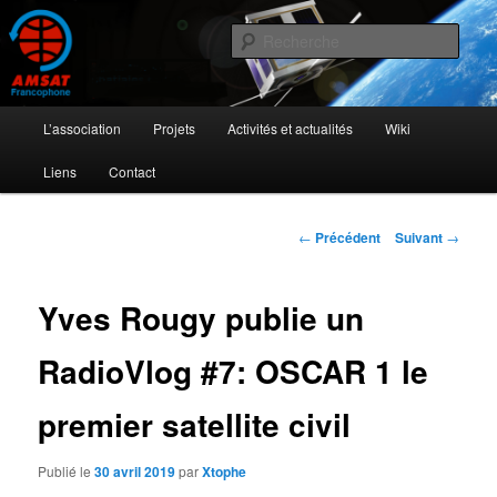
Aller
L'activité radioamateur par satellite
au
Rech
contenu
principal
AMSAT Francophone
Menu
L’association
Projets
Activités et actualités
Wiki
principal
Liens
Contact
Navigation
←
Précédent
Suivant
→
des
articles
Yves Rougy publie un
RadioVlog #7: OSCAR 1 le
premier satellite civil
Publié le
30 avril 2019
par
Xtophe