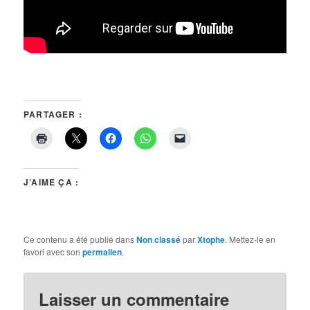
PARTAGER :
J’AIME ÇA :
Ce contenu a été publié dans
Non classé
par
Xtophe
. Mettez-le en
favori avec son
permalien
.
Laisser un commentaire