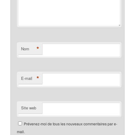
*
Nom
*
E-mail
Site web
Prévenez-moi de tous les nouveaux commentaires par e-
mail.