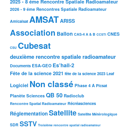
2025 - 8 éme Rencontre Spatiale Radioamateur
2026 - 9 éme Rencontres Spatiale Radioamateur
AMSAT
ARISS
Amicalsat
Association
Ballon
CNES
CAS-4 A & B
CCSTI
Cubesat
CSU
deuxième rencontre spatiale radioamateur
Es’hail-2
ESA-GEO
Documents
Fête de la science 2021
fête de la science 2023
Leaf
Non classé
Logiciel
Phase 4 A
Picsat
QB 50
Planète Sciences
Radioclub
Récréasciences
Rencontre Spatial Radioamateur
Satellite
Réglementation
Satellite Métérologique
SSTV
SDR
Troisième rencontre spatial radioamateur