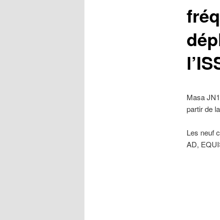
fré
dépl
l’IS
Masa JN1G
partir de l
Les neuf 
AD, EQUIS