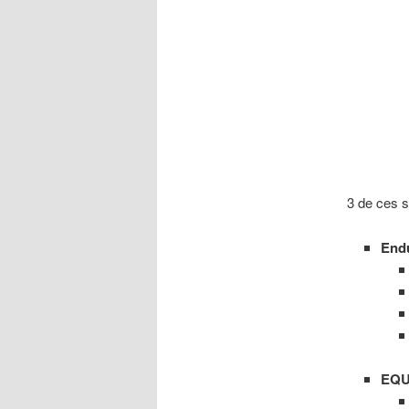
3 de ces s
End
EQU