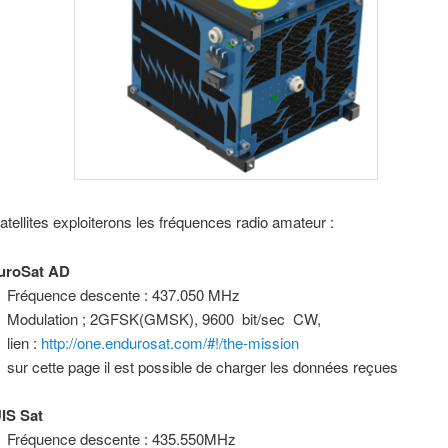
atellites exploiterons les fréquences radio amateur :
uroSat
AD
Fréquence descente : 437.050 MHz
Modulation ; 2GFSK(GMSK), 9600 bit/sec CW,
lien :
http://one.endurosat.com/#!/the-mission
sur cette page il est possible de charger les données reçues
IS
Sat
Fréquence descente : 435.550MHz