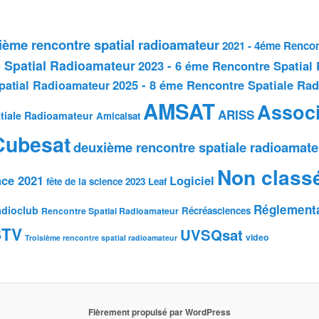
sième rencontre spatial radioamateur
2021 - 4éme Rencon
 Spatial Radioamateur
2023 - 6 éme Rencontre Spatial
2025 - 8 éme Rencontre Spatiale Ra
patial Radioamateur
AMSAT
Associ
ARISS
tiale Radioamateur
Amicalsat
Cubesat
deuxième rencontre spatiale radioamate
Non class
nce 2021
Logiciel
fête de la science 2023
Leaf
Réglement
dioclub
Récréasciences
Rencontre Spatial Radioamateur
STV
UVSQsat
video
Troisième rencontre spatial radioamateur
Fièrement propulsé par WordPress