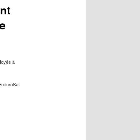
nt
de
loyés à
EnduroSat