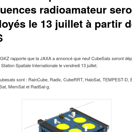
quences radioamateur sero
oyés le 13 juillet à partir 
S
KZ rapporte que la JAXA a annoncé que neuf CubeSats seront dép
a Station Spatiale Internationale le vendredi 13 juillet.
cubesats sont : RainCube, Radix, CubeRRT, HaloSat, TEMPEST-D, 
at, MemSat et RadSat-g.