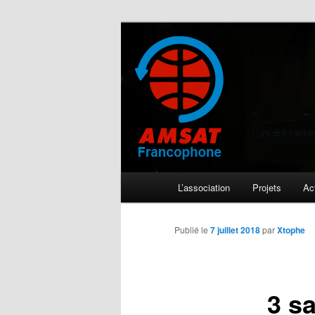
Aller
L'activité radioamateur par satel
au
contenu
AMSAT Franc
principal
Menu
L’association
Projets
Act
principal
Publié le
7 juillet 2018
par
Xtophe
3 sa