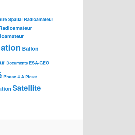
tre Spatial Radioamateur
 Radioamateur
dioamateur
ation
Ballon
ur
ESA-GEO
Documents
é
Phase 4 A
Picsat
Satellite
ation