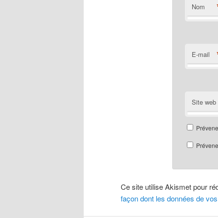
Nom
E-mail
Site web
Prévene
Prévenez
Ce site utilise Akismet pour ré
façon dont les données de vos