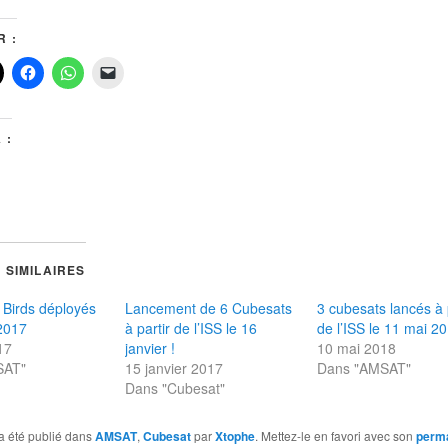
 :
 :
 SIMILAIRES
s Birds déployés
Lancement de 6 Cubesats
3 cubesats lancés à 
 2017
à partir de l’ISS le 16
de l’ISS le 11 mai 2
017
janvier !
10 mai 2018
SAT"
15 janvier 2017
Dans "AMSAT"
Dans "Cubesat"
a été publié dans
AMSAT
,
Cubesat
par
Xtophe
. Mettez-le en favori avec son
perma