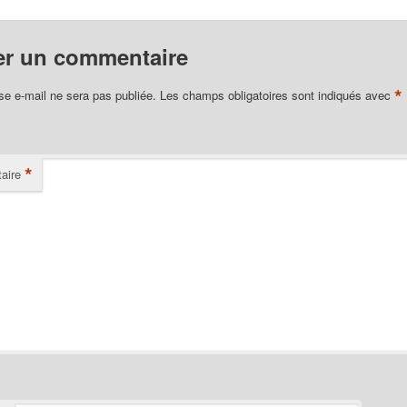
er un commentaire
*
se e-mail ne sera pas publiée.
Les champs obligatoires sont indiqués avec
*
aire