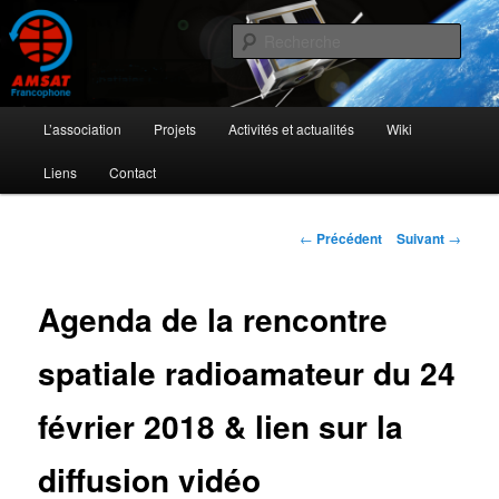
Aller
L'activité radioamateur par satellite
au
Rech
contenu
principal
AMSAT Francophone
Menu
L’association
Projets
Activités et actualités
Wiki
principal
Liens
Contact
Navigation
←
Précédent
Suivant
→
des
articles
Agenda de la rencontre
spatiale radioamateur du 24
février 2018 & lien sur la
diffusion vidéo