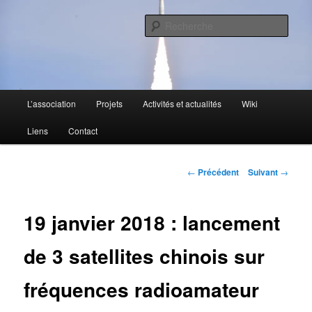
Aller
L'activité radioamateur par satellite
au
Rech
contenu
principal
AMSAT Francophone
Menu
L’association
Projets
Activités et actualités
Wiki
principal
Liens
Contact
Navigation
←
Précédent
Suivant
→
des
articles
19 janvier 2018 : lancement
de 3 satellites chinois sur
fréquences radioamateur