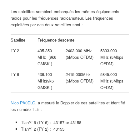
Les satellites semblent embarqués les mêmes équipements
radios pour les fréquences radioamateur. Les fréquences
exploitées par ces deux satellites sont :
Satellite
Fréquence descente
TY-2
435.350
2403.000 MHz
5833.000
MHz (9k6
(5Mbps OFDM)
MHz (5Mbps
GMSK )
OFDM)
TY-6
436.100
2415.000MHz
5845.000
MHz(9k6
(5Mbps OFDM)
MHz (5Mbps
GMSK )
OFDM)
Nico PA0DLO
, a mesuré le Doppler de ces satellites et identifié
les numéro TLE :
TianYi 6 (TY 6) : 43157 or 43158
TianYi 2 (TY 2) : 43155