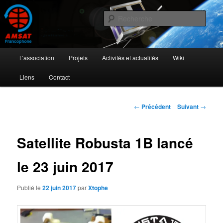
Aller
L'activité radioamateur par satellite
au
Rech
contenu
principal
AMSAT Francophone
Menu
L’association
Projets
Activités et actualités
Wiki
principal
Liens
Contact
Navigation
←
Précédent
Suivant
→
des
articles
Satellite Robusta 1B lancé
le 23 juin 2017
Publié le
22 juin 2017
par
Xtophe