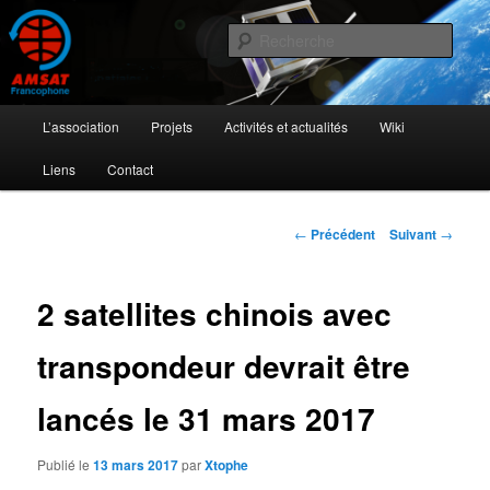
Aller
L'activité radioamateur par satellite
au
Rech
contenu
principal
AMSAT Francophone
Menu
L’association
Projets
Activités et actualités
Wiki
principal
Liens
Contact
Navigation
←
Précédent
Suivant
→
des
articles
2 satellites chinois avec
transpondeur devrait être
lancés le 31 mars 2017
Publié le
13 mars 2017
par
Xtophe