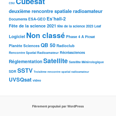
Cubesat
CSU
deuxième rencontre spatiale radioamateur
Es’hail-2
ESA-GEO
Documents
Fête de la science 2021
fête de la science 2023
Leaf
Non classé
Logiciel
Phase 4 A
Picsat
QB 50
Planète Sciences
Radioclub
Récréasciences
Rencontre Spatial Radioamateur
Satellite
Réglementation
Satellite Métérologique
SSTV
SDR
Troisième rencontre spatial radioamateur
UVSQsat
video
Fièrement propulsé par WordPress