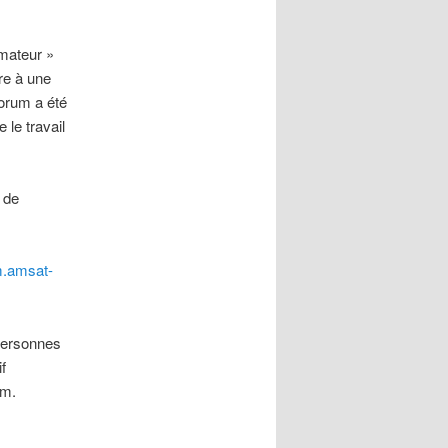
oamateur »
re à une
forum
a été
 le travail
 de
um.amsat-
 personnes
if
om.