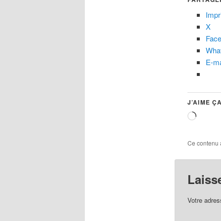
Impr
X
Fac
Wha
E-ma
J’AIME ÇA
Charg
Ce contenu 
Laiss
Votre adres