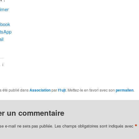
imer
ebook
tsApp
il
 :
ement…
a été publié dans
Association
par
f1ujt
. Mettez-le en favori avec son
permalien
.
er un commentaire
*
se e-mail ne sera pas publiée.
Les champs obligatoires sont indiqués avec